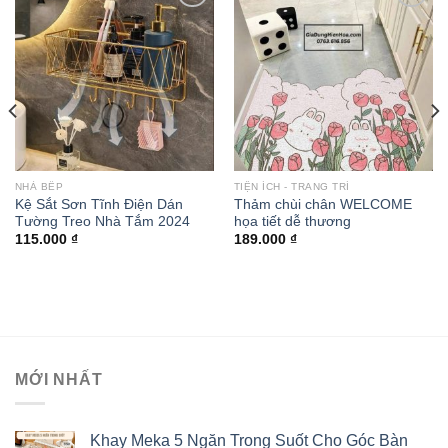
Add to
Add to
wishlist
wishlist
NHÀ BẾP
TIỆN ÍCH - TRANG TRÍ
Kệ Sắt Sơn Tĩnh Điện Dán
Thảm chùi chân WELCOME
Tường Treo Nhà Tắm 2024
họa tiết dễ thương
115.000
₫
189.000
₫
MỚI NHẤT
Khay Meka 5 Ngăn Trong Suốt Cho Góc Bàn