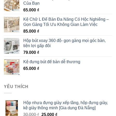
Của Bạn
65.000
₫
Kệ Chữ L Để Bàn Đa Năng Có Hộc Nghiêng –
Gọn Gàng Tối Ưu Không Gian Làm Việc
85.000
₫
Hộp bút xoay 360 độ- gọn gàng mọi góc bàn,
tiện lợi gấp đôi
79.000
₫
Kệ đựng bút để bàn dễ thương
65.000
₫
YÊU THÍCH
Hộp nhựa đựng giày xếp tầng, hộp đựng giày,
kệ giày thông minh [Gia dụng Đà Nẵng]
30.000
₫
25.000
₫