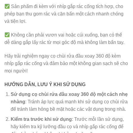
Sản phẩm đi kèm với nhíp gắp rác cống tích hợp, cho
phép bạn thu gom rác và cặn bẩn một cách nhanh chóng
và tiện lợi.
Không cần phải vươn vai hoặc cúi xuống, bạn có thể
dễ dàng gắp lấy rác từ mọi góc độ mà không làm bẩn tay.
Hãy trải nghiệm ngay cọ chùi rửa đầu xoay 360 độ kèm
nhíp gắp rác cống và đảm bảo một không gian sạch sẽ cho
mọi người!
HƯỚNG DẪN, LƯU Ý KHI SỬ DỤNG
Sử dụng cọ chùi rửa đầu xoay 360 độ một cách nhẹ
nhàng
: Tránh áp lực quá mạnh khi sử dụng cọ chùi rửa
để tránh làm hỏng bề mặt hoặc các vật dụng trong nhà.
Kiểm tra trước khi sử dụng
: Trước mỗi lần sử dụng,
hãy kiểm tra kỹ lưỡng đầu cọ và nhíp gắp rác cống để