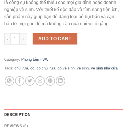
là công cụ không thể thiếu cho mọi gia đình hoặc doanh
nghiệp vệ sinh. Với thiết kế độc đáo và tính năng tiện ích,
sản phẩm này giúp bạn dễ dàng loại bỏ bụi bẩn và cặn
bẩn từ mọi góc độ mà không cần quá nhiều cố gắng.
Combo 2 Cọ Chùi Rửa Đầu Xoay 360 Độ Kèm Nhíp Gắp Rác Cốn
ADD TO CART
Category:
Phòng tắm - WC
Tags:
chùi rửa
,
cọ
,
cọ chùi rửa
,
cọ vệ sinh
,
vệ sinh
,
vệ sinh nhà cửa
DESCRIPTION
REVIEWS (0)