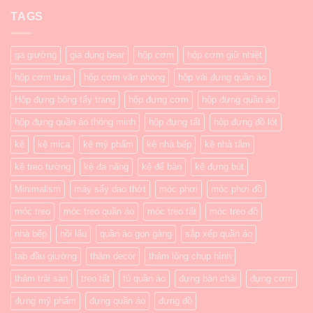
TAGS
ga giường
gia dụng bear
hộp cơm
hộp cơm giữ nhiệt
hộp cơm trưa
hộp cơm văn phòng
hộp vải đựng quần áo
Hộp đựng bông tẩy trang
hộp đựng cơm
hộp đựng quần áo
hộp đựng quần áo thông minh
hộp đựng tất
hộp đựng đồ lót
kệ
kệ mica
kệ mỹ phẩm
kệ nhà bếp
kệ nhà tắm
kệ treo tường
kệ đa năng
kệ để bàn
kệ đựng bút
Minimalism
máy sấy dao thớt
móc phơi
móc phơi đồ
móc treo
móc treo quần áo
móc treo tất
móc treo đồ
nhà bếp
nồi lẩu
quần áo gọn gàng
sắp xếp quần áo
tab đầu giường
thảm decor
thảm lông chụp hình
thảm trải sàn
treo tất
tủ quần áo
đựng bàn chải
đựng cơm
đựng mỹ phẩm
đựng quần áo
đựng đồ