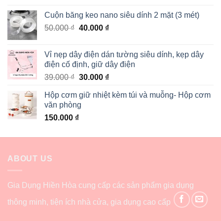
Cuộn băng keo nano siêu dính 2 mặt (3 mét)
50.000
₫
40.000
₫
Vỉ nẹp dây điện dán tường siêu dính, kẹp dây
điện cố định, giữ dây điện
39.000
₫
30.000
₫
Hộp cơm giữ nhiệt kèm túi và muỗng- Hộp cơm
văn phòng
150.000
₫
ABOUT US
Gia Dụng Hiền Hòa cung cấp các sản phẩm gia dụng
thông minh, tiện ích nhà cửa, gia dụng cao cấp