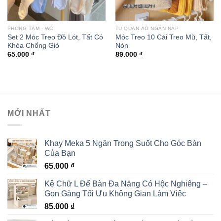
PHÒNG TẮM - WC
TỦ QUẦN ÁO NGĂN NẮP
Set 2 Móc Treo Đồ Lót, Tất Có
Móc Treo 10 Cái Treo Mũ, Tất,
Khóa Chống Gió
Nón
65.000
₫
89.000
₫
MỚI NHẤT
Khay Meka 5 Ngăn Trong Suốt Cho Góc Bàn
Của Bạn
65.000
₫
Kệ Chữ L Để Bàn Đa Năng Có Hộc Nghiêng –
Gọn Gàng Tối Ưu Không Gian Làm Việc
85.000
₫