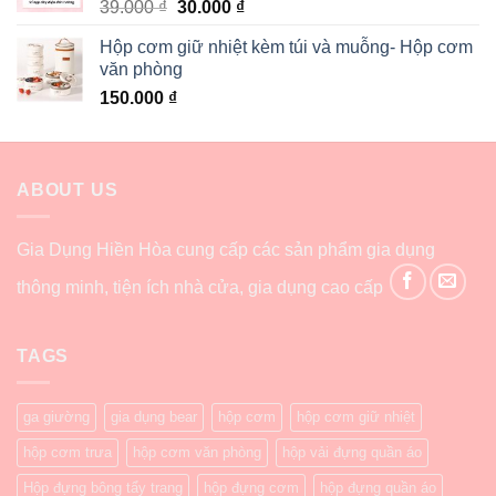
39.000
₫
30.000
₫
Hộp cơm giữ nhiệt kèm túi và muỗng- Hộp cơm
văn phòng
150.000
₫
ABOUT US
Gia Dụng Hiền Hòa cung cấp các sản phẩm gia dụng
thông minh, tiện ích nhà cửa, gia dụng cao cấp
TAGS
ga giường
gia dụng bear
hộp cơm
hộp cơm giữ nhiệt
hộp cơm trưa
hộp cơm văn phòng
hộp vải đựng quần áo
Hộp đựng bông tẩy trang
hộp đựng cơm
hộp đựng quần áo