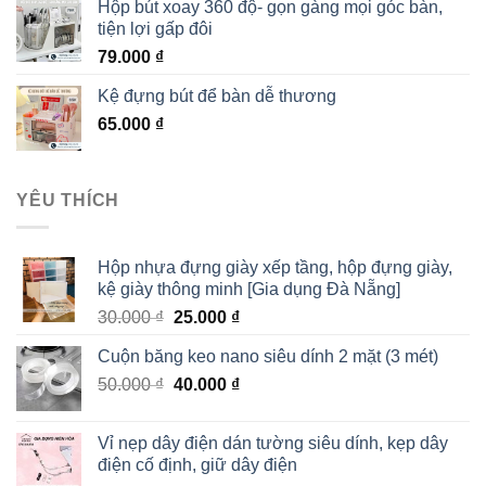
Hộp bút xoay 360 độ- gọn gàng mọi góc bàn,
tiện lợi gấp đôi
79.000
₫
Kệ đựng bút để bàn dễ thương
65.000
₫
YÊU THÍCH
Hộp nhựa đựng giày xếp tầng, hộp đựng giày,
kệ giày thông minh [Gia dụng Đà Nẵng]
30.000
₫
25.000
₫
Cuộn băng keo nano siêu dính 2 mặt (3 mét)
50.000
₫
40.000
₫
Vỉ nẹp dây điện dán tường siêu dính, kẹp dây
điện cố định, giữ dây điện