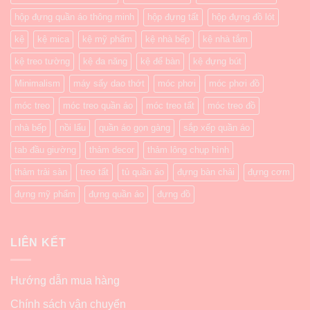
hộp đựng quần áo thông minh
hộp đựng tất
hộp đựng đồ lót
kệ
kệ mica
kệ mỹ phẩm
kệ nhà bếp
kệ nhà tắm
kệ treo tường
kệ đa năng
kệ để bàn
kệ đựng bút
Minimalism
máy sấy dao thớt
móc phơi
móc phơi đồ
móc treo
móc treo quần áo
móc treo tất
móc treo đồ
nhà bếp
nồi lẩu
quần áo gọn gàng
sắp xếp quần áo
tab đầu giường
thảm decor
thảm lông chụp hình
thảm trải sàn
treo tất
tủ quần áo
đựng bàn chải
đựng cơm
đựng mỹ phẩm
đựng quần áo
đựng đồ
LIÊN KẾT
Hướng dẫn mua hàng
Chính sách vận chuyển