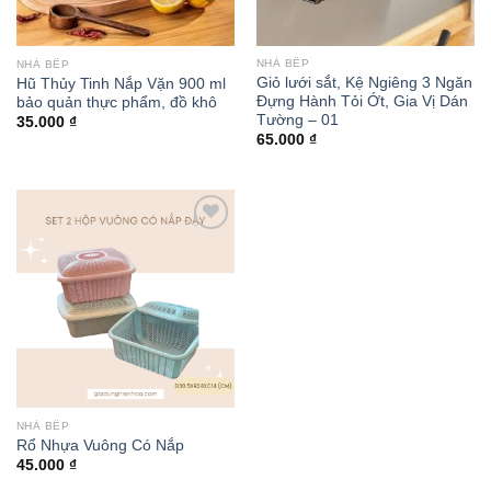
NHÀ BẾP
NHÀ BẾP
Giỏ lưới sắt, Kệ Ngiêng 3 Ngăn
Hũ Thủy Tinh Nắp Vặn 900 ml
Đựng Hành Tỏi Ớt, Gia Vị Dán
bảo quản thực phẩm, đồ khô
Tường – 01
35.000
₫
65.000
₫
Add to
wishlist
NHÀ BẾP
Rổ Nhựa Vuông Có Nắp
45.000
₫