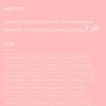
ABOUT US
Gia Dụng Hiền Hòa cung cấp các sản phẩm gia dụng
thông minh, tiện ích nhà cửa, gia dụng cao cấp
TAGS
ga giường
gia dụng bear
hộp cơm
hộp cơm giữ nhiệt
hộp cơm trưa
hộp cơm văn phòng
hộp vải đựng quần áo
Hộp đựng bông tẩy trang
hộp đựng cơm
hộp đựng quần áo
hộp đựng quần áo thông minh
hộp đựng tất
hộp đựng đồ lót
kệ
kệ mica
kệ mỹ phẩm
kệ nhà bếp
kệ nhà tắm
kệ treo tường
kệ đa năng
kệ để bàn
kệ đựng bút
Minimalism
máy sấy dao thớt
móc phơi
móc phơi đồ