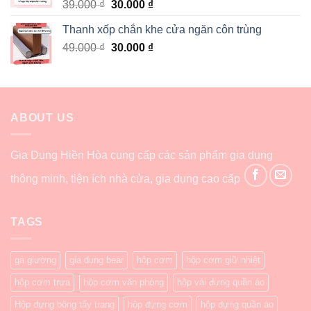
39.000
₫
30.000
₫
Thanh xốp chắn khe cửa ngăn côn trùng
49.000
₫
30.000
₫
ABOUT US
Gia Dụng Hiền Hòa cung cấp các sản phẩm gia dụng
thông minh, tiện ích nhà cửa, gia dụng cao cấp
TAGS
ga giường
gia dụng bear
hộp cơm
hộp cơm giữ nhiệt
hộp cơm trưa
hộp cơm văn phòng
hộp vải đựng quần áo
Hộp đựng bông tẩy trang
hộp đựng cơm
hộp đựng quần áo