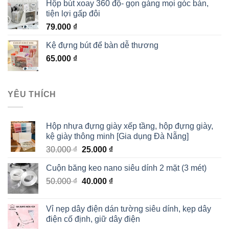
Hộp bút xoay 360 độ- gọn gàng mọi góc bàn,
tiện lợi gấp đôi
79.000
₫
Kệ đựng bút để bàn dễ thương
65.000
₫
YÊU THÍCH
Hộp nhựa đựng giày xếp tầng, hộp đựng giày,
kệ giày thông minh [Gia dụng Đà Nẵng]
30.000
₫
25.000
₫
Cuộn băng keo nano siêu dính 2 mặt (3 mét)
50.000
₫
40.000
₫
Vỉ nẹp dây điện dán tường siêu dính, kẹp dây
điện cố định, giữ dây điện