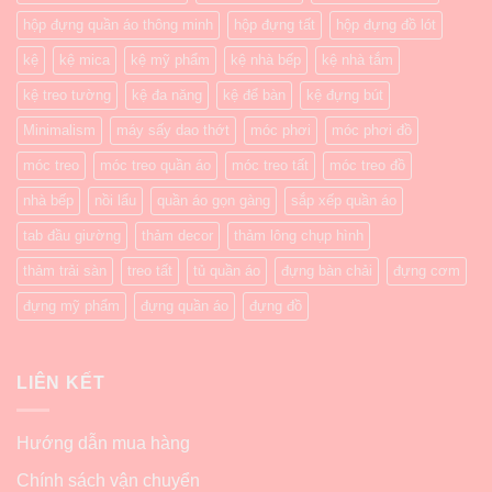
hộp đựng quần áo thông minh
hộp đựng tất
hộp đựng đồ lót
kệ
kệ mica
kệ mỹ phẩm
kệ nhà bếp
kệ nhà tắm
kệ treo tường
kệ đa năng
kệ để bàn
kệ đựng bút
Minimalism
máy sấy dao thớt
móc phơi
móc phơi đồ
móc treo
móc treo quần áo
móc treo tất
móc treo đồ
nhà bếp
nồi lẩu
quần áo gọn gàng
sắp xếp quần áo
tab đầu giường
thảm decor
thảm lông chụp hình
thảm trải sàn
treo tất
tủ quần áo
đựng bàn chải
đựng cơm
đựng mỹ phẩm
đựng quần áo
đựng đồ
LIÊN KẾT
Hướng dẫn mua hàng
Chính sách vận chuyển