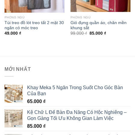
PHÒNG NGỦ
PHÒNG NGỦ
Túi treo đồ lót treo tất 2 mặt 30
Giỏ đựng quần áo, chăn mền
ngăn có móc treo
khung sắt
49.000
₫
99.000
₫
85.000
₫
MỚI NHẤT
Khay Meka 5 Ngăn Trong Suốt Cho Góc Bàn
Của Bạn
65.000
₫
Kệ Chữ L Để Bàn Đa Năng Có Hộc Nghiêng –
Gọn Gàng Tối Ưu Không Gian Làm Việc
85.000
₫