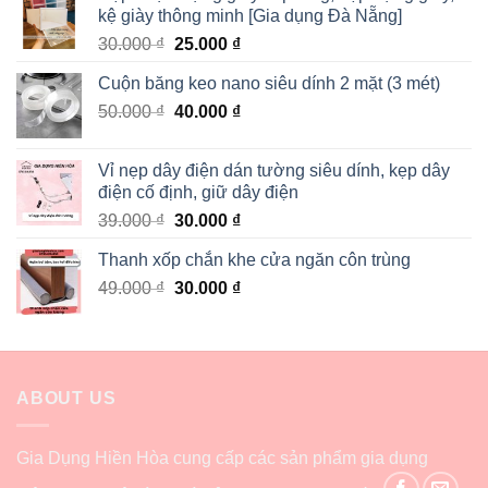
kệ giày thông minh [Gia dụng Đà Nẵng]
30.000
₫
25.000
₫
Cuộn băng keo nano siêu dính 2 mặt (3 mét)
50.000
₫
40.000
₫
Vỉ nẹp dây điện dán tường siêu dính, kẹp dây
điện cố định, giữ dây điện
39.000
₫
30.000
₫
Thanh xốp chắn khe cửa ngăn côn trùng
49.000
₫
30.000
₫
ABOUT US
Gia Dụng Hiền Hòa cung cấp các sản phẩm gia dụng