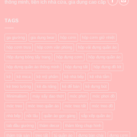
thông minh, tiện ích nhà cửa, gia dụng cao cấp
TAGS
ga giường
gia dụng bear
hộp cơm
hộp cơm giữ nhiệt
hộp cơm trưa
hộp cơm văn phòng
hộp vải đựng quần áo
Hộp đựng bông tẩy trang
hộp đựng cơm
hộp đựng quần áo
hộp đựng quần áo thông minh
hộp đựng tất
hộp đựng đồ lót
kệ
kệ mica
kệ mỹ phẩm
kệ nhà bếp
kệ nhà tắm
kệ treo tường
kệ đa năng
kệ để bàn
kệ đựng bút
Minimalism
máy sấy dao thớt
móc phơi
móc phơi đồ
móc treo
móc treo quần áo
móc treo tất
móc treo đồ
nhà bếp
nồi lẩu
quần áo gọn gàng
sắp xếp quần áo
tab đầu giường
thảm decor
thảm lông chụp hình
thảm trải sàn
treo tất
tủ quần áo
đựng bàn chải
đựng cơm