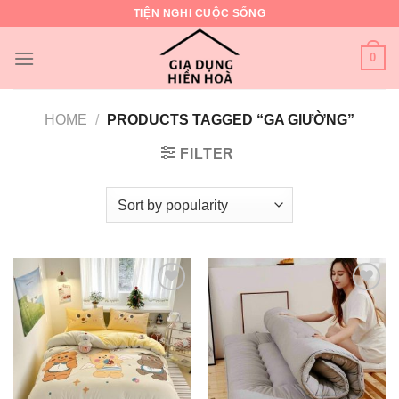
Skip
TIỆN NGHI CUỘC SỐNG
to
content
0
HOME
/
PRODUCTS TAGGED “GA GIƯỜNG”
FILTER
Add to
Add to
wishlist
wishlist