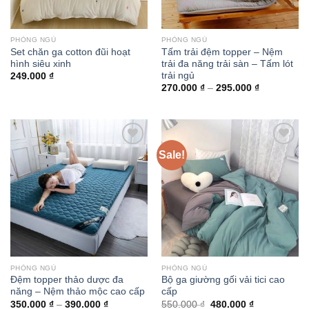
PHÒNG NGỦ
PHÒNG NGỦ
Set chăn ga cotton đũi hoạt
Tấm trải đệm topper – Nệm
hình siêu xinh
trải đa năng trải sàn – Tấm lót
trải ngủ
249.000
₫
270.000
₫
–
295.000
₫
Sale!
Add to
Add to
wishlist
wishlist
PHÒNG NGỦ
PHÒNG NGỦ
Đệm topper thảo dược đa
Bộ ga giường gối vải tici cao
năng – Nệm thảo mộc cao cấp
cấp
350.000
₫
–
390.000
₫
550.000
₫
480.000
₫