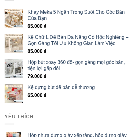
Khay Meka 5 Ngăn Trong Suốt Cho Góc Bàn
Của Bạn
65.000
₫
Kệ Chữ L Để Bàn Đa Năng Có Hộc Nghiêng –
Gọn Gàng Tối Ưu Không Gian Làm Việc
85.000
₫
Hộp bút xoay 360 độ- gọn gàng mọi góc bàn,
tiện lợi gấp đôi
79.000
₫
Kệ đựng bút để bàn dễ thương
65.000
₫
YÊU THÍCH
Hộp nhựa đựng giày xếp tầng, hộp đựng giày,