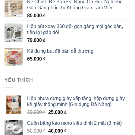
Kệ Chữ L Để Bàn Đa Năng Có Hộc Nghiêng –
Gọn Gàng Tối Ưu Không Gian Làm Việc
85.000
₫
Hộp bút xoay 360 độ- gọn gàng mọi góc bàn,
tiện lợi gấp đôi
79.000
₫
Kệ đựng bút để bàn dễ thương
65.000
₫
YÊU THÍCH
Hộp nhựa đựng giày xếp tầng, hộp đựng giày,
kệ giày thông minh [Gia dụng Đà Nẵng]
30.000
₫
25.000
₫
Cuộn băng keo nano siêu dính 2 mặt (3 mét)
50.000
₫
40.000
₫