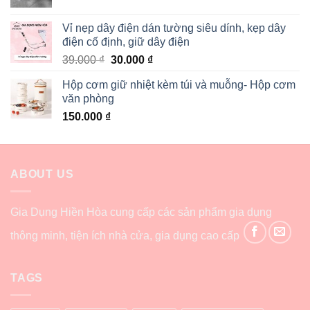
Vỉ nẹp dây điện dán tường siêu dính, kẹp dây
điện cố định, giữ dây điện
39.000
₫
30.000
₫
Hộp cơm giữ nhiệt kèm túi và muỗng- Hộp cơm
văn phòng
150.000
₫
ABOUT US
Gia Dụng Hiền Hòa cung cấp các sản phẩm gia dụng
thông minh, tiện ích nhà cửa, gia dụng cao cấp
TAGS