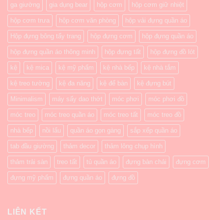
ga giường
gia dụng bear
hộp cơm
hộp cơm giữ nhiệt
hộp cơm trưa
hộp cơm văn phòng
hộp vải đựng quần áo
Hộp đựng bông tẩy trang
hộp đựng cơm
hộp đựng quần áo
hộp đựng quần áo thông minh
hộp đựng tất
hộp đựng đồ lót
kệ
kệ mica
kệ mỹ phẩm
kệ nhà bếp
kệ nhà tắm
kệ treo tường
kệ đa năng
kệ để bàn
kệ đựng bút
Minimalism
máy sấy dao thớt
móc phơi
móc phơi đồ
móc treo
móc treo quần áo
móc treo tất
móc treo đồ
nhà bếp
nồi lẩu
quần áo gọn gàng
sắp xếp quần áo
tab đầu giường
thảm decor
thảm lông chụp hình
thảm trải sàn
treo tất
tủ quần áo
đựng bàn chải
đựng cơm
đựng mỹ phẩm
đựng quần áo
đựng đồ
LIÊN KẾT