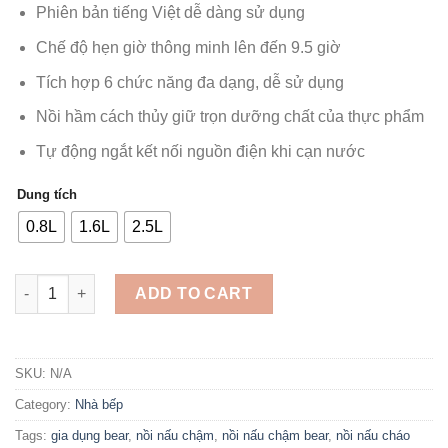
Phiên bản tiếng Việt dễ dàng sử dụng
Chế độ hẹn giờ thông minh lên đến 9.5 giờ
Tích hợp 6 chức năng đa dạng, dễ sử dụng
Nồi hầm cách thủy giữ trọn dưỡng chất của thực phẩm
Tự động ngắt kết nối nguồn điện khi cạn nước
Dung tích
0.8L
1.6L
2.5L
Nồi Nấu Chậm Bear, nồi nấu cháo Bear cho bé - Bảo Hành Chín
ADD TO CART
SKU:
N/A
Category:
Nhà bếp
Tags:
gia dụng bear
,
nồi nấu chậm
,
nồi nấu chậm bear
,
nồi nấu cháo