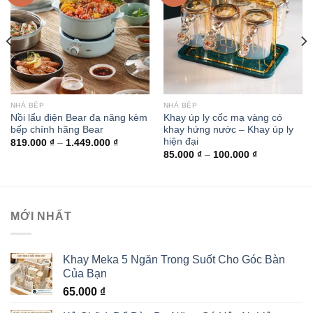
NHÀ BẾP
NHÀ BẾP
Nồi lẩu điện Bear đa năng kèm
Khay úp ly cốc mạ vàng có
bếp chính hãng Bear
khay hứng nước – Khay úp ly
hiện đại
819.000
₫
–
1.449.000
₫
85.000
₫
–
100.000
₫
MỚI NHẤT
Khay Meka 5 Ngăn Trong Suốt Cho Góc Bàn
Của Bạn
65.000
₫