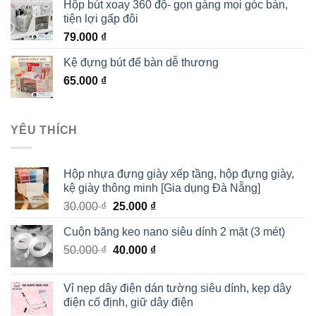
Hộp bút xoay 360 độ- gọn gàng mọi góc bàn,
tiện lợi gấp đôi
79.000
₫
Kệ đựng bút để bàn dễ thương
65.000
₫
YÊU THÍCH
Hộp nhựa đựng giày xếp tầng, hộp đựng giày,
kệ giày thông minh [Gia dụng Đà Nẵng]
30.000
₫
25.000
₫
Cuộn băng keo nano siêu dính 2 mặt (3 mét)
50.000
₫
40.000
₫
Vỉ nẹp dây điện dán tường siêu dính, kẹp dây
điện cố định, giữ dây điện