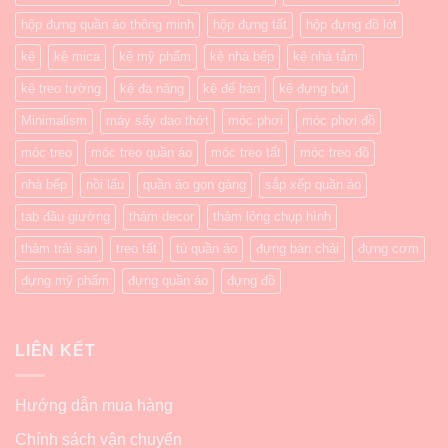
hộp đựng quần áo thông minh
hộp đựng tất
hộp đựng đồ lót
kệ
kệ mica
kệ mỹ phẩm
kệ nhà bếp
kệ nhà tắm
kệ treo tường
kệ đa năng
kệ để bàn
kệ đựng bút
Minimalism
máy sấy dao thớt
móc phơi
móc phơi đồ
móc treo
móc treo quần áo
móc treo tất
móc treo đồ
nhà bếp
nồi lẩu
quần áo gọn gàng
sắp xếp quần áo
tab đầu giường
thảm decor
thảm lông chụp hình
thảm trải sàn
treo tất
tủ quần áo
đựng bàn chải
đựng cơm
đựng mỹ phẩm
đựng quần áo
đựng đồ
LIÊN KẾT
Hướng dẫn mua hàng
Chính sách vận chuyển