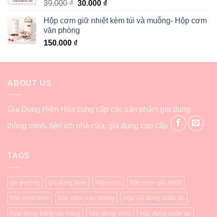
39.000
₫
30.000
₫
Hộp cơm giữ nhiệt kèm túi và muỗng- Hộp cơm
văn phòng
150.000
₫
ABOUT US
Gia Dụng Hiền Hòa cung cấp các sản phẩm gia dụng
thông minh, tiện ích nhà cửa, gia dụng cao cấp
TAGS
ga giường
gia dụng bear
hộp cơm
hộp cơm giữ nhiệt
hộp cơm trưa
hộp cơm văn phòng
hộp vải đựng quần áo
Hộp đựng bông tẩy trang
hộp đựng cơm
hộp đựng quần áo