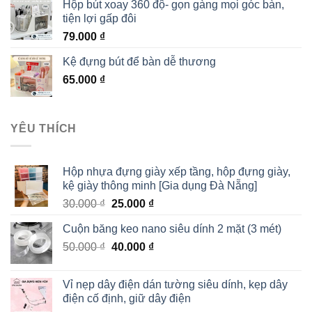
Hộp bút xoay 360 độ- gọn gàng mọi góc bàn,
tiện lợi gấp đôi
79.000
₫
Kệ đựng bút để bàn dễ thương
65.000
₫
YÊU THÍCH
Hộp nhựa đựng giày xếp tầng, hộp đựng giày,
kệ giày thông minh [Gia dụng Đà Nẵng]
30.000
₫
25.000
₫
Cuộn băng keo nano siêu dính 2 mặt (3 mét)
50.000
₫
40.000
₫
Vỉ nẹp dây điện dán tường siêu dính, kẹp dây
điện cố định, giữ dây điện