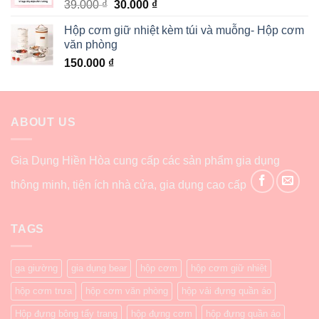
39.000
₫
30.000
₫
Hộp cơm giữ nhiệt kèm túi và muỗng- Hộp cơm
văn phòng
150.000
₫
ABOUT US
Gia Dụng Hiền Hòa cung cấp các sản phẩm gia dụng
thông minh, tiện ích nhà cửa, gia dụng cao cấp
TAGS
ga giường
gia dụng bear
hộp cơm
hộp cơm giữ nhiệt
hộp cơm trưa
hộp cơm văn phòng
hộp vải đựng quần áo
Hộp đựng bông tẩy trang
hộp đựng cơm
hộp đựng quần áo