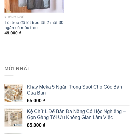
PHÒNG NGỦ
Túi treo đồ lót treo tất 2 mặt 30
ngăn có móc treo
49.000
₫
MỚI NHẤT
Khay Meka 5 Ngăn Trong Suốt Cho Góc Bàn
Của Bạn
65.000
₫
Kệ Chữ L Để Bàn Đa Năng Có Hộc Nghiêng –
Gọn Gàng Tối Ưu Không Gian Làm Việc
85.000
₫