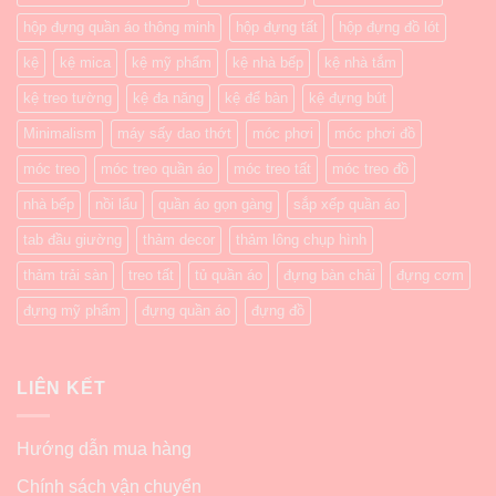
hộp đựng quần áo thông minh
hộp đựng tất
hộp đựng đồ lót
kệ
kệ mica
kệ mỹ phẩm
kệ nhà bếp
kệ nhà tắm
kệ treo tường
kệ đa năng
kệ để bàn
kệ đựng bút
Minimalism
máy sấy dao thớt
móc phơi
móc phơi đồ
móc treo
móc treo quần áo
móc treo tất
móc treo đồ
nhà bếp
nồi lẩu
quần áo gọn gàng
sắp xếp quần áo
tab đầu giường
thảm decor
thảm lông chụp hình
thảm trải sàn
treo tất
tủ quần áo
đựng bàn chải
đựng cơm
đựng mỹ phẩm
đựng quần áo
đựng đồ
LIÊN KẾT
Hướng dẫn mua hàng
Chính sách vận chuyển