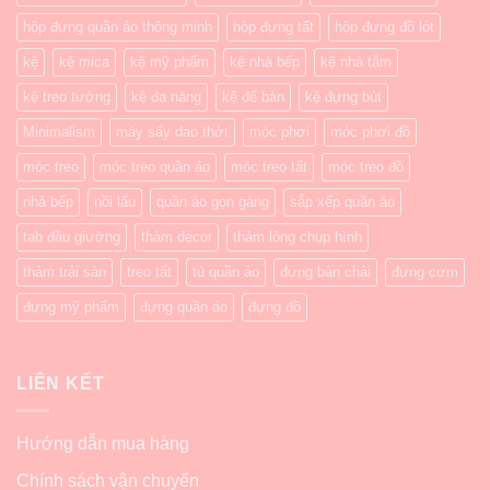
hộp đựng quần áo thông minh
hộp đựng tất
hộp đựng đồ lót
kệ
kệ mica
kệ mỹ phẩm
kệ nhà bếp
kệ nhà tắm
kệ treo tường
kệ đa năng
kệ để bàn
kệ đựng bút
Minimalism
máy sấy dao thớt
móc phơi
móc phơi đồ
móc treo
móc treo quần áo
móc treo tất
móc treo đồ
nhà bếp
nồi lẩu
quần áo gọn gàng
sắp xếp quần áo
tab đầu giường
thảm decor
thảm lông chụp hình
thảm trải sàn
treo tất
tủ quần áo
đựng bàn chải
đựng cơm
đựng mỹ phẩm
đựng quần áo
đựng đồ
LIÊN KẾT
Hướng dẫn mua hàng
Chính sách vận chuyển