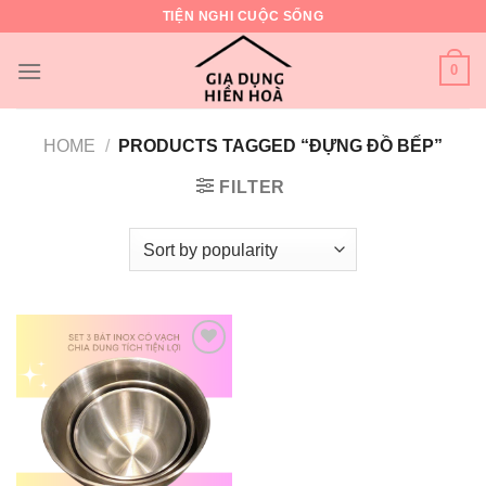
Skip
TIỆN NGHI CUỘC SỐNG
to
content
0
HOME
/
PRODUCTS TAGGED “ĐỰNG ĐỒ BẾP”
FILTER
Add to
wishlist