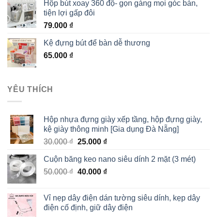
Hộp bút xoay 360 độ- gọn gàng mọi góc bàn,
tiện lợi gấp đôi
79.000
₫
Kệ đựng bút để bàn dễ thương
65.000
₫
YÊU THÍCH
Hộp nhựa đựng giày xếp tầng, hộp đựng giày,
kệ giày thông minh [Gia dụng Đà Nẵng]
30.000
₫
25.000
₫
Cuộn băng keo nano siêu dính 2 mặt (3 mét)
50.000
₫
40.000
₫
Vỉ nẹp dây điện dán tường siêu dính, kẹp dây
điện cố định, giữ dây điện