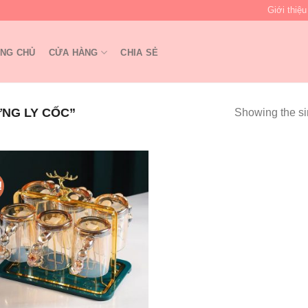
Giới thiệu
NG CHỦ
CỬA HÀNG
CHIA SẺ
NG LY CỐC”
Showing the si
!
Add to
wishlist