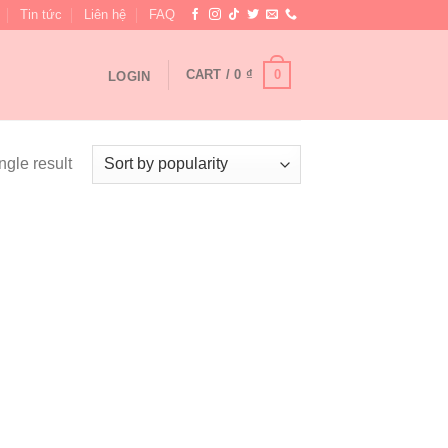
Tin tức
Liên hệ
FAQ
0
CART /
0
₫
LOGIN
ngle result