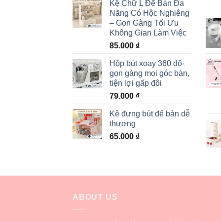
Kệ Chữ L Để Bàn Đa
Năng Có Hộc Nghiêng
– Gọn Gàng Tối Ưu
Không Gian Làm Việc
85.000
₫
Hộp bút xoay 360 độ-
gọn gàng mọi góc bàn,
tiện lợi gấp đôi
79.000
₫
Kệ đựng bút để bàn dễ
thương
65.000
₫
ABOUT US