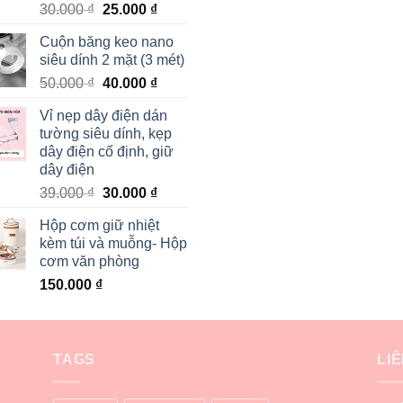
30.000
₫
25.000
₫
Cuộn băng keo nano
siêu dính 2 mặt (3 mét)
50.000
₫
40.000
₫
Vỉ nẹp dây điện dán
tường siêu dính, kẹp
dây điện cố định, giữ
dây điện
39.000
₫
30.000
₫
Hộp cơm giữ nhiệt
kèm túi và muỗng- Hộp
cơm văn phòng
150.000
₫
TAGS
LI