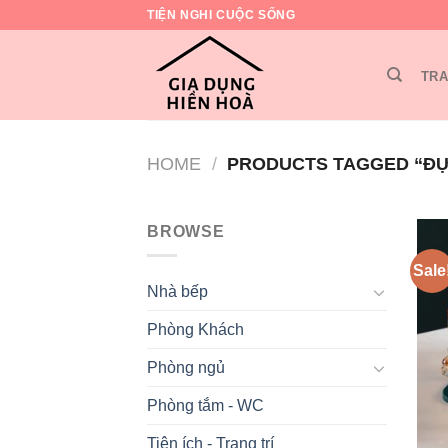
Skip
TIỆN NGHI CUỘC SỐNG
to
content
TRA
HOME
/
PRODUCTS TAGGED “ĐỰ
BROWSE
Sale
Nhà bếp
Phòng Khách
Phòng ngủ
Phòng tắm - WC
Tiện ích - Trang trí