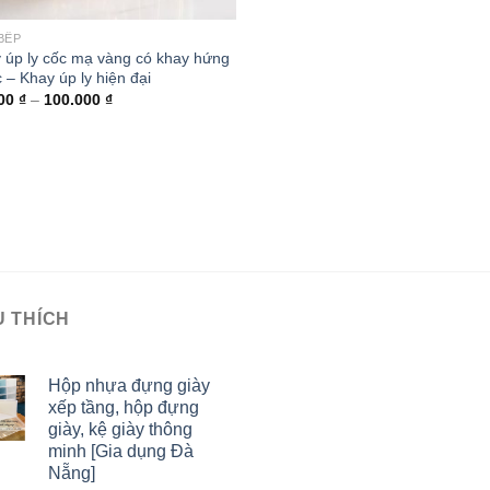
BẾP
 úp ly cốc mạ vàng có khay hứng
 – Khay úp ly hiện đại
000
₫
–
100.000
₫
U THÍCH
Hộp nhựa đựng giày
xếp tầng, hộp đựng
giày, kệ giày thông
minh [Gia dụng Đà
Nẵng]