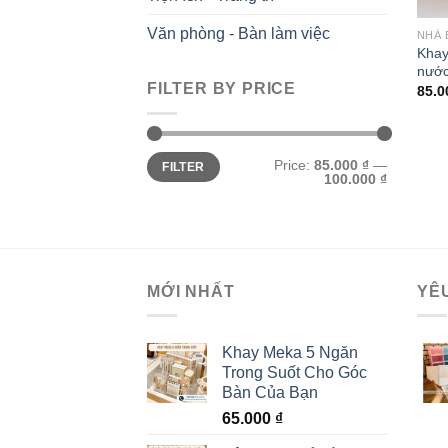
Văn phòng - Bàn làm việc
NHÀ 
Khay
nước
FILTER BY PRICE
85.
Min
Max
Price:
85.000 ₫
—
FILTER
price
price
100.000 ₫
MỚI NHẤT
YÊ
Khay Meka 5 Ngăn
Trong Suốt Cho Góc
Bàn Của Bạn
65.000
₫