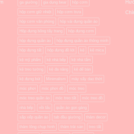
ẩm
Hướ
ga giường
gia dụng bear
hộp cơm
hộp cơm giữ nhiệt
hộp cơm trưa
Chí
hộp cơm văn phòng
hộp vải đựng quần áo
Hộp đựng bông tẩy trang
hộp đựng cơm
hộp đựng quần áo
hộp đựng quần áo thông minh
hộp đựng tất
hộp đựng đồ lót
kệ
kệ mica
kệ mỹ phẩm
kệ nhà bếp
kệ nhà tắm
kệ treo tường
kệ đa năng
kệ để bàn
kệ đựng bút
Minimalism
máy sấy dao thớt
móc phơi
móc phơi đồ
móc treo
móc treo quần áo
móc treo tất
móc treo đồ
nhà bếp
nồi lẩu
quần áo gọn gàng
sắp xếp quần áo
tab đầu giường
thảm decor
thảm lông chụp hình
thảm trải sàn
treo tất