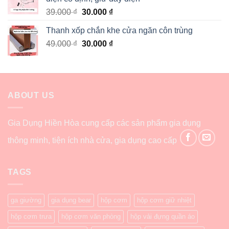
39.000
₫
30.000
₫
Thanh xốp chắn khe cửa ngăn côn trùng
49.000
₫
30.000
₫
ABOUT US
Gia Dụng Hiền Hòa cung cấp các sản phẩm gia dụng
thông minh, tiện ích nhà cửa, gia dụng cao cấp
TAGS
ga giường
gia dụng bear
hộp cơm
hộp cơm giữ nhiệt
hộp cơm trưa
hộp cơm văn phòng
hộp vải đựng quần áo