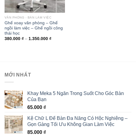
VĂN PHÒNG - BÀN LÀM VIỆC
Ghế xoay văn phòng – Ghế
ngồi làm việc – Ghế ngồi công
thái học
380.000
₫
–
1.350.000
₫
MỚI NHẤT
Khay Meka 5 Ngăn Trong Suốt Cho Góc Bàn
Của Bạn
65.000
₫
Kệ Chữ L Để Bàn Đa Năng Có Hộc Nghiêng –
Gọn Gàng Tối Ưu Không Gian Làm Việc
85.000
₫