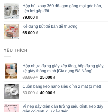
Hộp bút xoay 360 độ- gọn gàng mọi góc bàn,
tiện lợi gấp đôi
79.000
₫
Kệ đựng bút để bàn dễ thương
65.000
₫
YÊU THÍCH
Hộp nhựa đựng giày xếp tầng, hộp đựng giày,
kệ giày thông minh [Gia dụng Đà Nẵng]
30.000
₫
25.000
₫
Cuộn băng keo nano siêu dính 2 mặt (3 mét)
50.000
₫
40.000
₫
Vỉ nẹp dây điện dán tường siêu dính, kẹp dây
điện cố định, giữ dây điện