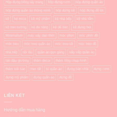
Hộp đựng bông tẩy trang
hộp đựng cơm
hộp đựng quần áo
hộp đựng quần áo thông minh
hộp đựng tất
hộp đựng đồ lót
kệ
kệ mica
kệ mỹ phẩm
kệ nhà bếp
kệ nhà tắm
kệ treo tường
kệ đa năng
kệ để bàn
kệ đựng bút
Minimalism
máy sấy dao thớt
móc phơi
móc phơi đồ
móc treo
móc treo quần áo
móc treo tất
móc treo đồ
nhà bếp
nồi lẩu
quần áo gọn gàng
sắp xếp quần áo
tab đầu giường
thảm decor
thảm lông chụp hình
thảm trải sàn
treo tất
tủ quần áo
đựng bàn chải
đựng cơm
đựng mỹ phẩm
đựng quần áo
đựng đồ
LIÊN KẾT
Hướng dẫn mua hàng