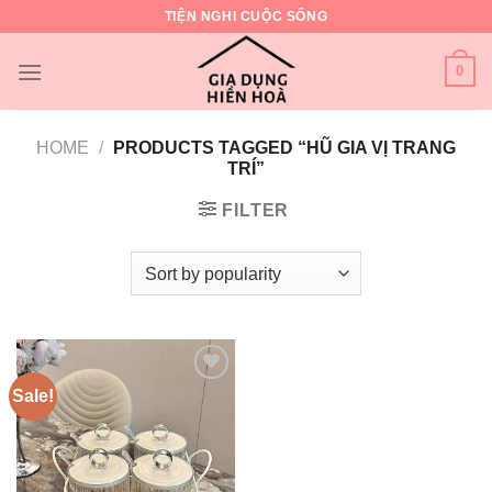
Skip
TIỆN NGHI CUỘC SỐNG
to
content
0
HOME
/
PRODUCTS TAGGED “HŨ GIA VỊ TRANG
TRÍ”
FILTER
Sale!
Add to
wishlist