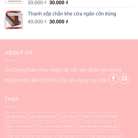
39.000
₫
30.000
₫
Thanh xốp chắn khe cửa ngăn côn trùng
49.000
₫
30.000
₫
ABOUT US
Gia Dụng Hiền Hòa cung cấp các sản phẩm gia dụng
thông minh, tiện ích nhà cửa, gia dụng cao cấp
TAGS
ga giường
gia dụng bear
hộp cơm
hộp cơm giữ nhiệt
hộp cơm trưa
hộp cơm văn phòng
hộp vải đựng quần áo
Hộp đựng bông tẩy trang
hộp đựng cơm
hộp đựng quần áo