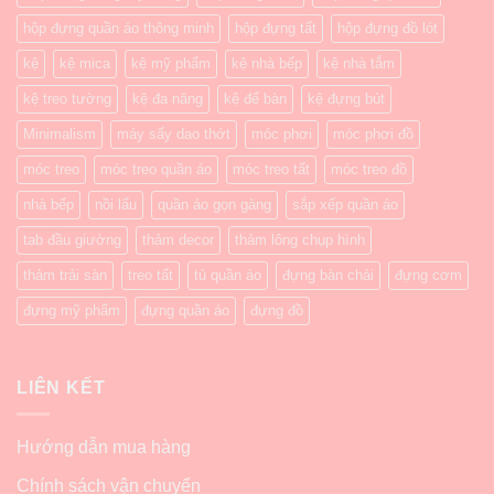
hộp đựng quần áo thông minh
hộp đựng tất
hộp đựng đồ lót
kệ
kệ mica
kệ mỹ phẩm
kệ nhà bếp
kệ nhà tắm
kệ treo tường
kệ đa năng
kệ để bàn
kệ đựng bút
Minimalism
máy sấy dao thớt
móc phơi
móc phơi đồ
móc treo
móc treo quần áo
móc treo tất
móc treo đồ
nhà bếp
nồi lẩu
quần áo gọn gàng
sắp xếp quần áo
tab đầu giường
thảm decor
thảm lông chụp hình
thảm trải sàn
treo tất
tủ quần áo
đựng bàn chải
đựng cơm
đựng mỹ phẩm
đựng quần áo
đựng đồ
LIÊN KẾT
Hướng dẫn mua hàng
Chính sách vận chuyển