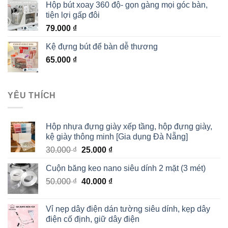
Hộp bút xoay 360 độ- gọn gàng mọi góc bàn,
tiện lợi gấp đôi
79.000
₫
Kệ đựng bút để bàn dễ thương
65.000
₫
YÊU THÍCH
Hộp nhựa đựng giày xếp tầng, hộp đựng giày,
kệ giày thông minh [Gia dụng Đà Nẵng]
30.000
₫
25.000
₫
Cuộn băng keo nano siêu dính 2 mặt (3 mét)
50.000
₫
40.000
₫
Vỉ nẹp dây điện dán tường siêu dính, kẹp dây
điện cố định, giữ dây điện