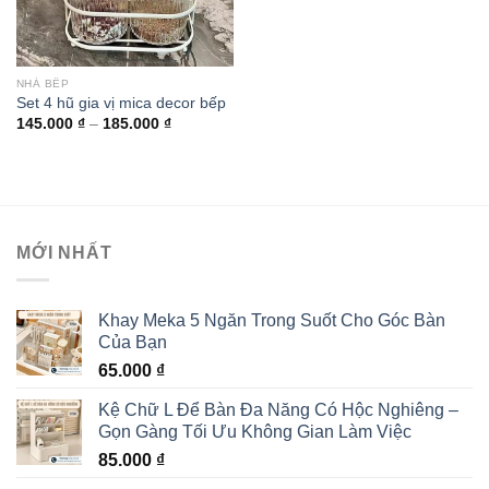
NHÀ BẾP
Set 4 hũ gia vị mica decor bếp
145.000
₫
–
185.000
₫
MỚI NHẤT
Khay Meka 5 Ngăn Trong Suốt Cho Góc Bàn
Của Bạn
65.000
₫
Kệ Chữ L Để Bàn Đa Năng Có Hộc Nghiêng –
Gọn Gàng Tối Ưu Không Gian Làm Việc
85.000
₫