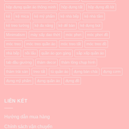
hộp đựng quần áo thông minh
hộp đựng tất
hộp đựng đồ lót
kệ
kệ mica
kệ mỹ phẩm
kệ nhà bếp
kệ nhà tắm
kệ treo tường
kệ đa năng
kệ để bàn
kệ đựng bút
Minimalism
máy sấy dao thớt
móc phơi
móc phơi đồ
móc treo
móc treo quần áo
móc treo tất
móc treo đồ
nhà bếp
nồi lẩu
quần áo gọn gàng
sắp xếp quần áo
tab đầu giường
thảm decor
thảm lông chụp hình
thảm trải sàn
treo tất
tủ quần áo
đựng bàn chải
đựng cơm
đựng mỹ phẩm
đựng quần áo
đựng đồ
LIÊN KẾT
Hướng dẫn mua hàng
Chính sách vận chuyển