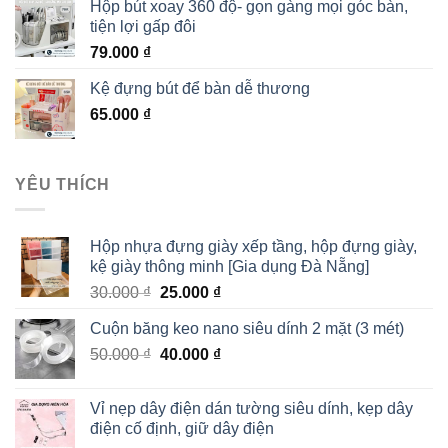
Hộp bút xoay 360 độ- gọn gàng mọi góc bàn,
tiện lợi gấp đôi
79.000
₫
Kệ đựng bút để bàn dễ thương
65.000
₫
YÊU THÍCH
Hộp nhựa đựng giày xếp tầng, hộp đựng giày,
kệ giày thông minh [Gia dụng Đà Nẵng]
30.000
₫
25.000
₫
Cuộn băng keo nano siêu dính 2 mặt (3 mét)
50.000
₫
40.000
₫
Vỉ nẹp dây điện dán tường siêu dính, kẹp dây
điện cố định, giữ dây điện