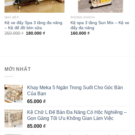
NHÀ BẾP
PHÒNG KHÁCH
Kệ xe đẩy Spa 3 tầng đa năng
Kệ spa 3 tầng Sun Mix – Kệ xe
– Kệ để đồ bỉm sữa
đẩy đa năng
250.000
₫
180.000
₫
160.000
₫
MỚI NHẤT
Khay Meka 5 Ngăn Trong Suốt Cho Góc Bàn
Của Bạn
65.000
₫
Kệ Chữ L Để Bàn Đa Năng Có Hộc Nghiêng –
Gọn Gàng Tối Ưu Không Gian Làm Việc
85.000
₫