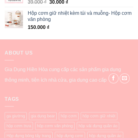
39.000
₫
30.000
₫
Hộp cơm giữ nhiệt kèm túi và muỗng- Hộp cơm
văn phòng
150.000
₫
ABOUT US
Gia Dụng Hiền Hòa cung cấp các sản phẩm gia dụng
thông minh, tiện ích nhà cửa, gia dụng cao cấp
TAGS
ga giường
gia dụng bear
hộp cơm
hộp cơm giữ nhiệt
hộp cơm trưa
hộp cơm văn phòng
hộp vải đựng quần áo
Hộp đựng bông tẩy trang
hộp đựng cơm
hộp đựng quần áo