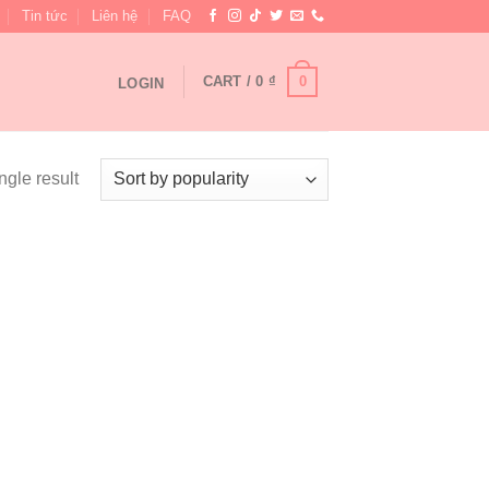
Tin tức
Liên hệ
FAQ
0
CART /
0
₫
LOGIN
ngle result