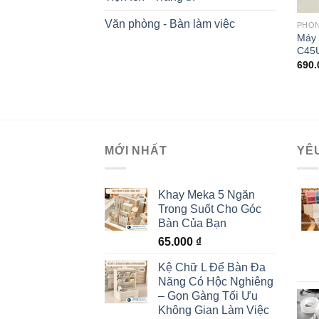
Văn phòng - Bàn làm việc
PHÒ
Máy 
C45
690
MỚI NHẤT
YÊ
Khay Meka 5 Ngăn
Trong Suốt Cho Góc
Bàn Của Bạn
65.000
₫
Kệ Chữ L Để Bàn Đa
Năng Có Hộc Nghiêng
– Gọn Gàng Tối Ưu
Không Gian Làm Việc