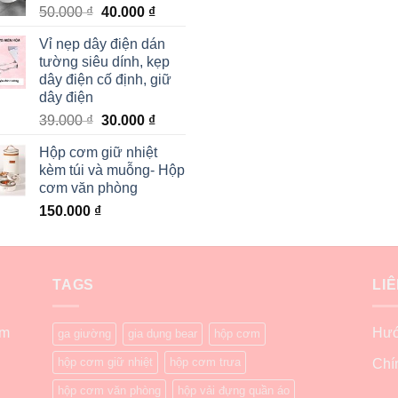
50.000
₫
40.000
₫
Vỉ nẹp dây điện dán
tường siêu dính, kẹp
dây điện cố định, giữ
dây điện
39.000
₫
30.000
₫
Hộp cơm giữ nhiệt
kèm túi và muỗng- Hộp
cơm văn phòng
150.000
₫
TAGS
LI
ẩm
Hướ
ga giường
gia dụng bear
hộp cơm
hộp cơm giữ nhiệt
hộp cơm trưa
Chí
hộp cơm văn phòng
hộp vải đựng quần áo