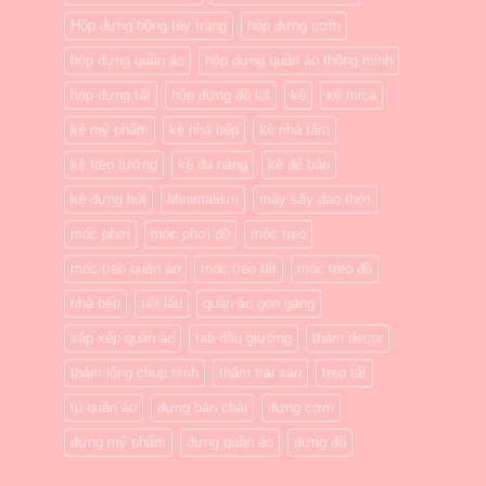
Hộp đựng bông tẩy trang
hộp đựng cơm
hộp đựng quần áo
hộp đựng quần áo thông minh
hộp đựng tất
hộp đựng đồ lót
kệ
kệ mica
kệ mỹ phẩm
kệ nhà bếp
kệ nhà tắm
kệ treo tường
kệ đa năng
kệ để bàn
kệ đựng bút
Minimalism
máy sấy dao thớt
móc phơi
móc phơi đồ
móc treo
móc treo quần áo
móc treo tất
móc treo đồ
nhà bếp
nồi lẩu
quần áo gọn gàng
sắp xếp quần áo
tab đầu giường
thảm decor
thảm lông chụp hình
thảm trải sàn
treo tất
tủ quần áo
đựng bàn chải
đựng cơm
đựng mỹ phẩm
đựng quần áo
đựng đồ