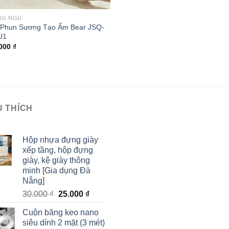
NG NGỦ
Phun Sương Tạo Ẩm Bear JSQ-
U1
.000
₫
U THÍCH
Hộp nhựa đựng giày
xếp tầng, hộp đựng
giày, kệ giày thông
minh [Gia dụng Đà
Nẵng]
30.000
₫
25.000
₫
Cuộn băng keo nano
siêu dính 2 mặt (3 mét)