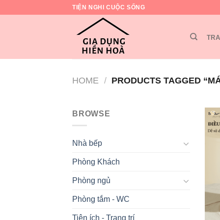
Skip
TIỆN NGHI CUỘC SỐNG
to
content
TRA
HOME
/
PRODUCTS TAGGED “MÁ
BROWSE
Nhà bếp
Phòng Khách
Phòng ngủ
Phòng tắm - WC
Tiện ích - Trang trí