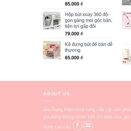
85.000
₫
Hộp bút xoay 360 độ-
gọn gàng mọi góc bàn,
tiện lợi gấp đôi
79.000
₫
Kệ đựng bút để bàn dễ
thương
65.000
₫
ABOUT US
Gia Dụng Hiền Hòa cung cấp các sản ph
gia dụng thông minh, tiện ích nhà cửa, gia
dụng cao cấp