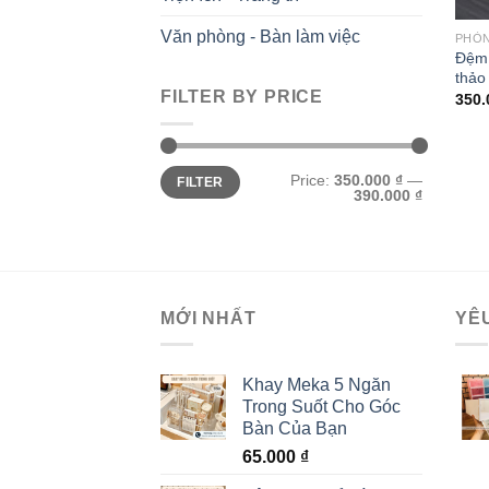
Văn phòng - Bàn làm việc
PHÒ
Đệm 
thảo
FILTER BY PRICE
350
Min
Max
Price:
350.000 ₫
—
FILTER
price
price
390.000 ₫
MỚI NHẤT
YÊ
Khay Meka 5 Ngăn
Trong Suốt Cho Góc
Bàn Của Bạn
65.000
₫