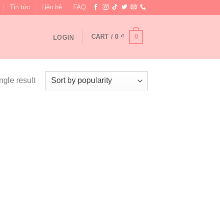
Tin tức
Liên hệ
FAQ
0
CART /
0
₫
LOGIN
ngle result