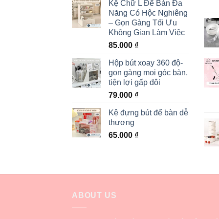
Kệ Chữ L Để Bàn Đa
Năng Có Hộc Nghiêng
– Gọn Gàng Tối Ưu
Không Gian Làm Việc
85.000
₫
Hộp bút xoay 360 độ-
gọn gàng mọi góc bàn,
tiện lợi gấp đôi
79.000
₫
Kệ đựng bút để bàn dễ
thương
65.000
₫
ABOUT US