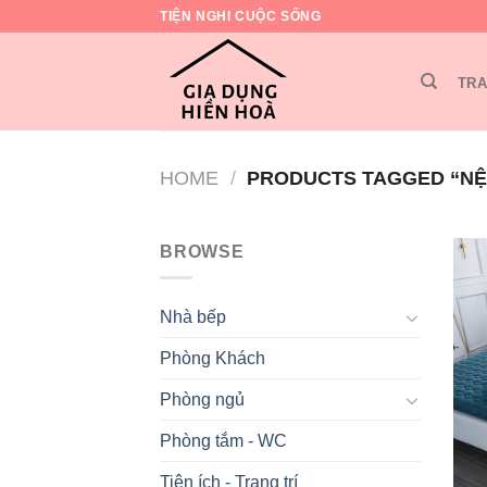
Skip
TIỆN NGHI CUỘC SỐNG
to
content
TRA
HOME
/
PRODUCTS TAGGED “NỆ
BROWSE
Nhà bếp
Phòng Khách
Phòng ngủ
Phòng tắm - WC
Tiện ích - Trang trí