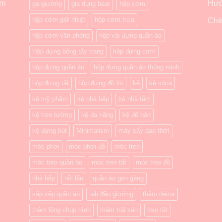
ẩm
Hướ
ga giường
gia dụng bear
hộp cơm
hộp cơm giữ nhiệt
hộp cơm trưa
Chí
hộp cơm văn phòng
hộp vải đựng quần áo
Hộp đựng bông tẩy trang
hộp đựng cơm
hộp đựng quần áo
hộp đựng quần áo thông minh
hộp đựng tất
hộp đựng đồ lót
kệ
kệ mica
kệ mỹ phẩm
kệ nhà bếp
kệ nhà tắm
kệ treo tường
kệ đa năng
kệ để bàn
kệ đựng bút
Minimalism
máy sấy dao thớt
móc phơi
móc phơi đồ
móc treo
móc treo quần áo
móc treo tất
móc treo đồ
nhà bếp
nồi lẩu
quần áo gọn gàng
sắp xếp quần áo
tab đầu giường
thảm decor
thảm lông chụp hình
thảm trải sàn
treo tất