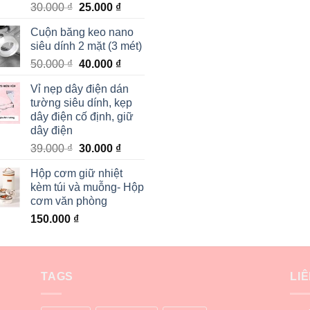
30.000
₫
25.000
₫
Cuộn băng keo nano
siêu dính 2 mặt (3 mét)
50.000
₫
40.000
₫
Vỉ nẹp dây điện dán
tường siêu dính, kẹp
dây điện cố định, giữ
dây điện
39.000
₫
30.000
₫
Hộp cơm giữ nhiệt
kèm túi và muỗng- Hộp
cơm văn phòng
150.000
₫
TAGS
LI