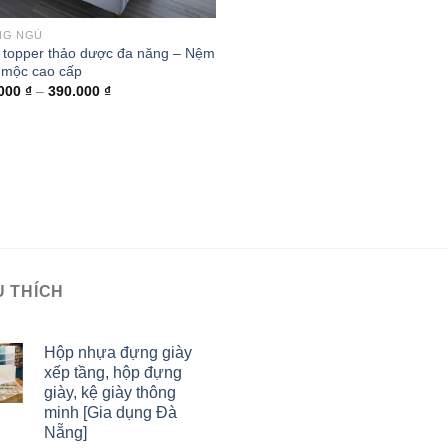
NG NGỦ
topper thảo dược đa năng – Nệm
 mộc cao cấp
.000
₫
–
390.000
₫
U THÍCH
Hộp nhựa đựng giày
xếp tầng, hộp đựng
giày, kệ giày thông
minh [Gia dụng Đà
Nẵng]