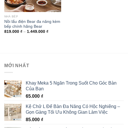
NHÀ BẾP
Nồi lẩu điện Bear đa năng kèm
bếp chính hãng Bear
819.000
₫
–
1.449.000
₫
MỚI NHẤT
Khay Meka 5 Ngăn Trong Suốt Cho Góc Bàn
Của Bạn
65.000
₫
Kệ Chữ L Để Bàn Đa Năng Có Hộc Nghiêng –
Gọn Gàng Tối Ưu Không Gian Làm Việc
85.000
₫