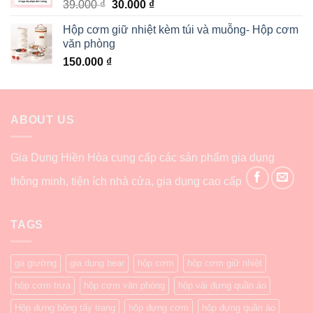
39.000
₫
30.000
₫
Hộp cơm giữ nhiệt kèm túi và muỗng- Hộp cơm
văn phòng
150.000
₫
ABOUT US
Gia Dụng Hiền Hòa cung cấp các sản phẩm gia dụng
thông minh, tiện ích nhà cửa, gia dụng cao cấp
TAGS
ga giường
gia dụng bear
hộp cơm
hộp cơm giữ nhiệt
hộp cơm trưa
hộp cơm văn phòng
hộp vải đựng quần áo
Hộp đựng bông tẩy trang
hộp đựng cơm
hộp đựng quần áo