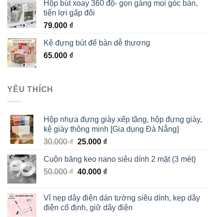
Hộp bút xoay 360 độ- gọn gàng mọi góc bàn,
tiện lợi gấp đôi
79.000
₫
Kệ đựng bút để bàn dễ thương
65.000
₫
YÊU THÍCH
Hộp nhựa đựng giày xếp tầng, hộp đựng giày,
kệ giày thông minh [Gia dụng Đà Nẵng]
30.000
₫
25.000
₫
Cuộn băng keo nano siêu dính 2 mặt (3 mét)
50.000
₫
40.000
₫
Vỉ nẹp dây điện dán tường siêu dính, kẹp dây
điện cố định, giữ dây điện