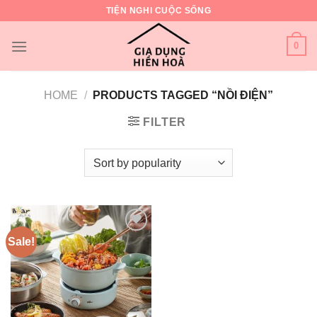
Skip
TIỆN NGHI CUỘC SỐNG
to
content
0
HOME
/
PRODUCTS TAGGED “NỒI ĐIỆN”
FILTER
Sale!
Add to
wishlist