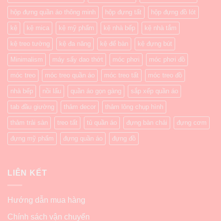
hộp đựng quần áo thông minh
hộp đựng tất
hộp đựng đồ lót
kệ
kệ mica
kệ mỹ phẩm
kệ nhà bếp
kệ nhà tắm
kệ treo tường
kệ đa năng
kệ để bàn
kệ đựng bút
Minimalism
máy sấy dao thớt
móc phơi
móc phơi đồ
móc treo
móc treo quần áo
móc treo tất
móc treo đồ
nhà bếp
nồi lẩu
quần áo gọn gàng
sắp xếp quần áo
tab đầu giường
thảm decor
thảm lông chụp hình
thảm trải sàn
treo tất
tủ quần áo
đựng bàn chải
đựng cơm
đựng mỹ phẩm
đựng quần áo
đựng đồ
LIÊN KẾT
Hướng dẫn mua hàng
Chính sách vận chuyển