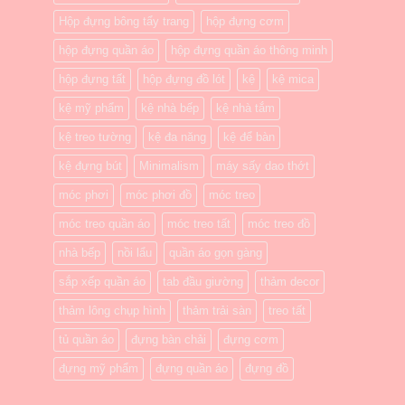
Hộp đựng bông tẩy trang
hộp đựng cơm
hộp đựng quần áo
hộp đựng quần áo thông minh
hộp đựng tất
hộp đựng đồ lót
kệ
kệ mica
kệ mỹ phẩm
kệ nhà bếp
kệ nhà tắm
kệ treo tường
kệ đa năng
kệ để bàn
kệ đựng bút
Minimalism
máy sấy dao thớt
móc phơi
móc phơi đồ
móc treo
móc treo quần áo
móc treo tất
móc treo đồ
nhà bếp
nồi lẩu
quần áo gọn gàng
sắp xếp quần áo
tab đầu giường
thảm decor
thảm lông chụp hình
thảm trải sàn
treo tất
tủ quần áo
đựng bàn chải
đựng cơm
đựng mỹ phẩm
đựng quần áo
đựng đồ