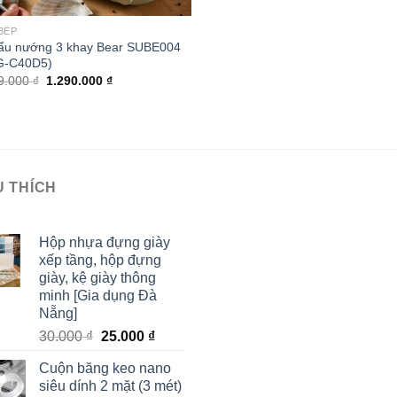
BẾP
lẩu nướng 3 khay Bear SUBE004
G-C40D5)
9.000
₫
1.290.000
₫
U THÍCH
Hộp nhựa đựng giày
xếp tầng, hộp đựng
giày, kệ giày thông
minh [Gia dụng Đà
Nẵng]
30.000
₫
25.000
₫
Cuộn băng keo nano
siêu dính 2 mặt (3 mét)