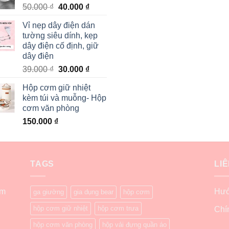
50.000
₫
40.000
₫
Vỉ nẹp dây điện dán
tường siêu dính, kẹp
dây điện cố định, giữ
dây điện
39.000
₫
30.000
₫
Hộp cơm giữ nhiệt
kèm túi và muỗng- Hộp
cơm văn phòng
150.000
₫
TAGS
LI
ẩm
Hướ
ga giường
gia dụng bear
hộp cơm
hộp cơm giữ nhiệt
hộp cơm trưa
Chí
hộp cơm văn phòng
hộp vải đựng quần áo