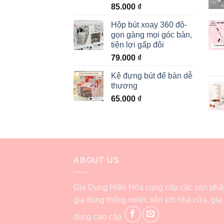
85.000
₫
Hộp bút xoay 360 độ-
gọn gàng mọi góc bàn,
tiện lợi gấp đôi
79.000
₫
Kệ đựng bút để bàn dễ
thương
65.000
₫
ABOUT US
Gia Dụng Hiền Hòa cung cấp các sản ph
gia dụng thông minh, tiện ích nhà cửa, gia
dụng cao cấp