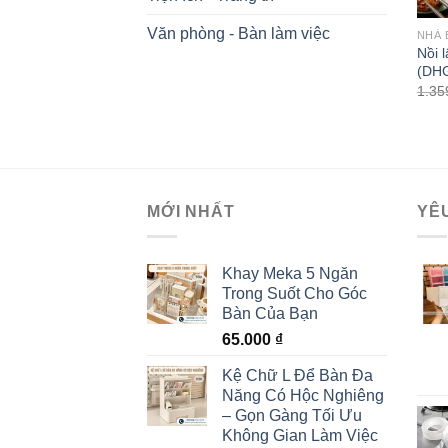
Văn phòng - Bàn làm việc
NHÀ 
Nồi 
(DH
1.35
MỚI NHẤT
YÊ
Khay Meka 5 Ngăn
Trong Suốt Cho Góc
Bàn Của Bạn
65.000
₫
Kệ Chữ L Để Bàn Đa
Năng Có Hộc Nghiêng
– Gọn Gàng Tối Ưu
Không Gian Làm Việc