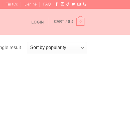
Tin tức
Liên hệ
FAQ
0
CART /
0
₫
LOGIN
ngle result