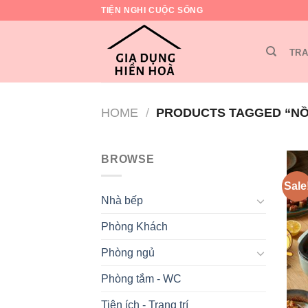
Skip
TIỆN NGHI CUỘC SỐNG
to
content
TRA
HOME
/
PRODUCTS TAGGED “NỒ
BROWSE
Sale
Nhà bếp
Phòng Khách
Phòng ngủ
Phòng tắm - WC
Tiện ích - Trang trí