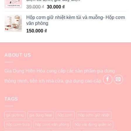
39.000
₫
30.000
₫
Hộp cơm giữ nhiệt kèm túi và muỗng- Hộp cơm
văn phòng
150.000
₫
ABOUT US
Gia Dụng Hiền Hòa cung cấp các sản phẩm gia dụng
thông minh, tiện ích nhà cửa, gia dụng cao cấp
TAGS
ga giường
gia dụng bear
hộp cơm
hộp cơm giữ nhiệt
hộp cơm trưa
hộp cơm văn phòng
hộp vải đựng quần áo