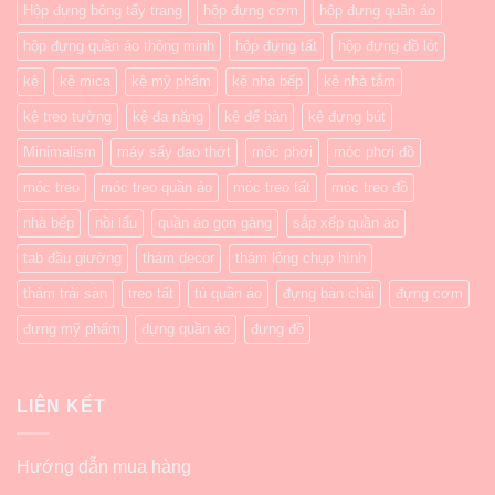
Hộp đựng bông tẩy trang
hộp đựng cơm
hộp đựng quần áo
hộp đựng quần áo thông minh
hộp đựng tất
hộp đựng đồ lót
kệ
kệ mica
kệ mỹ phẩm
kệ nhà bếp
kệ nhà tắm
kệ treo tường
kệ đa năng
kệ để bàn
kệ đựng bút
Minimalism
máy sấy dao thớt
móc phơi
móc phơi đồ
móc treo
móc treo quần áo
móc treo tất
móc treo đồ
nhà bếp
nồi lẩu
quần áo gọn gàng
sắp xếp quần áo
tab đầu giường
thảm decor
thảm lông chụp hình
thảm trải sàn
treo tất
tủ quần áo
đựng bàn chải
đựng cơm
đựng mỹ phẩm
đựng quần áo
đựng đồ
LIÊN KẾT
Hướng dẫn mua hàng