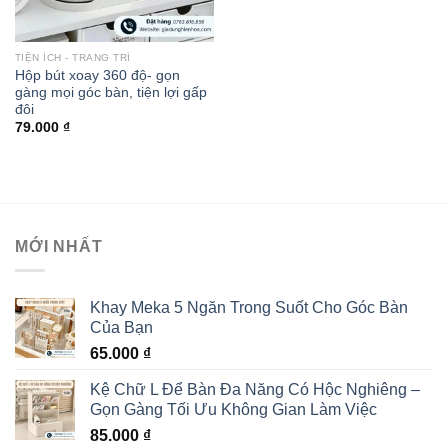
TIỆN ÍCH - TRANG TRÍ
Hộp bút xoay 360 độ- gọn
gàng mọi góc bàn, tiện lợi gấp
đôi
79.000
₫
MỚI NHẤT
Khay Meka 5 Ngăn Trong Suốt Cho Góc Bàn
Của Bạn
65.000
₫
Kệ Chữ L Để Bàn Đa Năng Có Hộc Nghiêng –
Gọn Gàng Tối Ưu Không Gian Làm Việc
85.000
₫