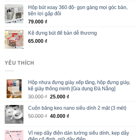
Hộp bút xoay 360 độ- gọn gàng mọi góc bàn,
tiện lợi gấp đôi
79.000
₫
Kệ đựng bút để bàn dễ thương
65.000
₫
YÊU THÍCH
Hộp nhựa đựng giày xếp tầng, hộp đựng giày,
kệ giày thông minh [Gia dụng Đà Nẵng]
30.000
₫
25.000
₫
Cuộn băng keo nano siêu dính 2 mặt (3 mét)
50.000
₫
40.000
₫
Vỉ nẹp dây điện dán tường siêu dính, kẹp dây
điện cố định, giữ dây điện