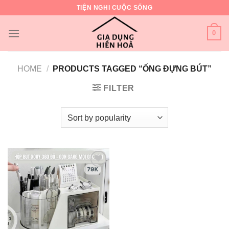
Skip
TIỆN NGHI CUỘC SỐNG
to
content
0
HOME
/
PRODUCTS TAGGED “ỐNG ĐỰNG BÚT”
FILTER
Add to
wishlist