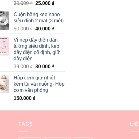
30.000
₫
25.000
₫
Cuộn băng keo nano
siêu dính 2 mặt (3 mét)
50.000
₫
40.000
₫
Vỉ nẹp dây điện dán
tường siêu dính, kẹp
dây điện cố định, giữ
dây điện
39.000
₫
30.000
₫
Hộp cơm giữ nhiệt
kèm túi và muỗng- Hộp
cơm văn phòng
150.000
₫
TAGS
LI