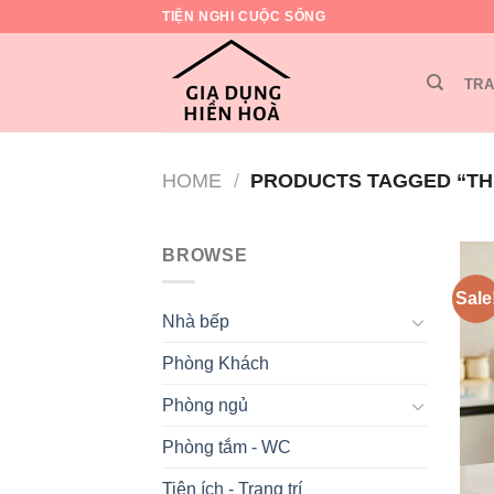
Skip
TIỆN NGHI CUỘC SỐNG
to
content
TRA
HOME
/
PRODUCTS TAGGED “TH
BROWSE
Sale
Nhà bếp
Phòng Khách
Phòng ngủ
Phòng tắm - WC
Tiện ích - Trang trí