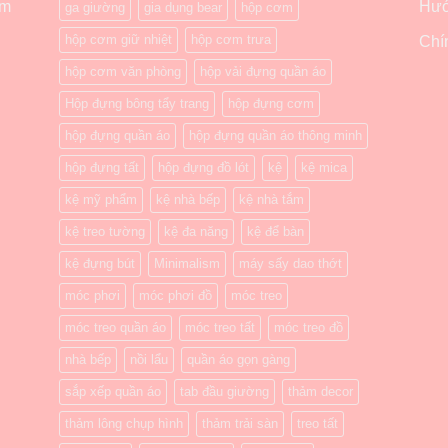
ẩm
Hướ
ga giường
gia dụng bear
hộp cơm
hộp cơm giữ nhiệt
hộp cơm trưa
Chí
hộp cơm văn phòng
hộp vải đựng quần áo
Hộp đựng bông tẩy trang
hộp đựng cơm
hộp đựng quần áo
hộp đựng quần áo thông minh
hộp đựng tất
hộp đựng đồ lót
kệ
kệ mica
kệ mỹ phẩm
kệ nhà bếp
kệ nhà tắm
kệ treo tường
kệ đa năng
kệ để bàn
kệ đựng bút
Minimalism
máy sấy dao thớt
móc phơi
móc phơi đồ
móc treo
móc treo quần áo
móc treo tất
móc treo đồ
nhà bếp
nồi lẩu
quần áo gọn gàng
sắp xếp quần áo
tab đầu giường
thảm decor
thảm lông chụp hình
thảm trải sàn
treo tất