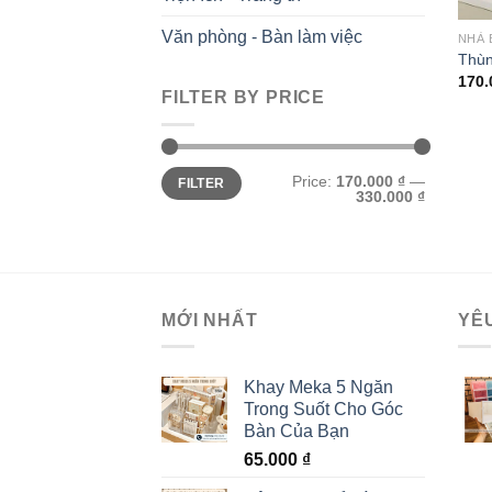
Văn phòng - Bàn làm việc
NHÀ 
Thùn
170
FILTER BY PRICE
Min
Max
Price:
170.000 ₫
—
FILTER
price
price
330.000 ₫
MỚI NHẤT
YÊ
Khay Meka 5 Ngăn
Trong Suốt Cho Góc
Bàn Của Bạn
65.000
₫