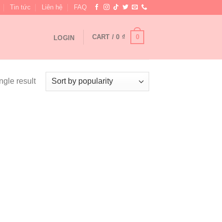
Tin tức
Liên hệ
FAQ
0
CART /
0
₫
LOGIN
ngle result