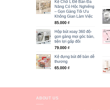
Kệ Chữ L Để Bàn Đa
Năng Có Hộc Nghiêng
– Gọn Gàng Tối Ưu
Không Gian Làm Việc
85.000
₫
Hộp bút xoay 360 độ-
gọn gàng mọi góc bàn,
tiện lợi gấp đôi
79.000
₫
Kệ đựng bút để bàn dễ
thương
65.000
₫
ABOUT US