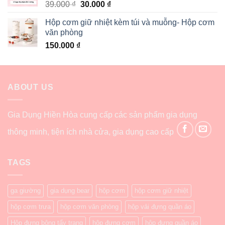
39.000
₫
30.000
₫
Hộp cơm giữ nhiệt kèm túi và muỗng- Hộp cơm
văn phòng
150.000
₫
ABOUT US
Gia Dụng Hiền Hòa cung cấp các sản phẩm gia dụng
thông minh, tiện ích nhà cửa, gia dụng cao cấp
TAGS
ga giường
gia dụng bear
hộp cơm
hộp cơm giữ nhiệt
hộp cơm trưa
hộp cơm văn phòng
hộp vải đựng quần áo
Hộp đựng bông tẩy trang
hộp đựng cơm
hộp đựng quần áo