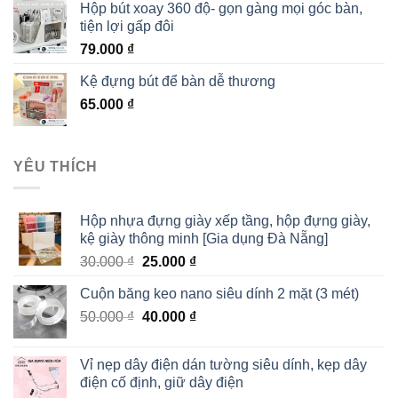
Hộp bút xoay 360 độ- gọn gàng mọi góc bàn,
tiện lợi gấp đôi
79.000
₫
Kệ đựng bút để bàn dễ thương
65.000
₫
YÊU THÍCH
Hộp nhựa đựng giày xếp tầng, hộp đựng giày,
kệ giày thông minh [Gia dụng Đà Nẵng]
30.000
₫
25.000
₫
Cuộn băng keo nano siêu dính 2 mặt (3 mét)
50.000
₫
40.000
₫
Vỉ nẹp dây điện dán tường siêu dính, kẹp dây
điện cố định, giữ dây điện