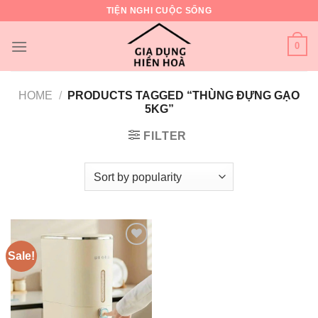
Skip
TIỆN NGHI CUỘC SỐNG
to
content
0
HOME
/
PRODUCTS TAGGED “THÙNG ĐỰNG GẠO
5KG”
FILTER
Sale!
Add to
wishlist