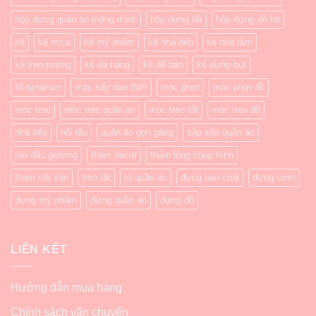
hộp đựng quần áo thông minh
hộp đựng tất
hộp đựng đồ lót
kệ
kệ mica
kệ mỹ phẩm
kệ nhà bếp
kệ nhà tắm
kệ treo tường
kệ đa năng
kệ để bàn
kệ đựng bút
Minimalism
máy sấy dao thớt
móc phơi
móc phơi đồ
móc treo
móc treo quần áo
móc treo tất
móc treo đồ
nhà bếp
nồi lẩu
quần áo gọn gàng
sắp xếp quần áo
tab đầu giường
thảm decor
thảm lông chụp hình
thảm trải sàn
treo tất
tủ quần áo
đựng bàn chải
đựng cơm
đựng mỹ phẩm
đựng quần áo
đựng đồ
LIÊN KẾT
Hướng dẫn mua hàng
Chính sách vận chuyển