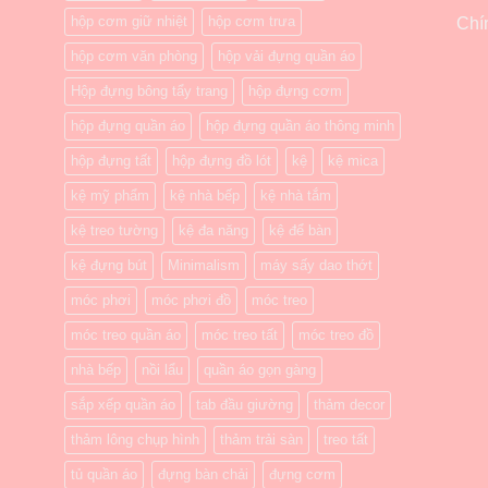
hộp cơm giữ nhiệt
hộp cơm trưa
Chí
hộp cơm văn phòng
hộp vải đựng quần áo
Hộp đựng bông tẩy trang
hộp đựng cơm
hộp đựng quần áo
hộp đựng quần áo thông minh
hộp đựng tất
hộp đựng đồ lót
kệ
kệ mica
kệ mỹ phẩm
kệ nhà bếp
kệ nhà tắm
kệ treo tường
kệ đa năng
kệ để bàn
kệ đựng bút
Minimalism
máy sấy dao thớt
móc phơi
móc phơi đồ
móc treo
móc treo quần áo
móc treo tất
móc treo đồ
nhà bếp
nồi lẩu
quần áo gọn gàng
sắp xếp quần áo
tab đầu giường
thảm decor
thảm lông chụp hình
thảm trải sàn
treo tất
tủ quần áo
đựng bàn chải
đựng cơm