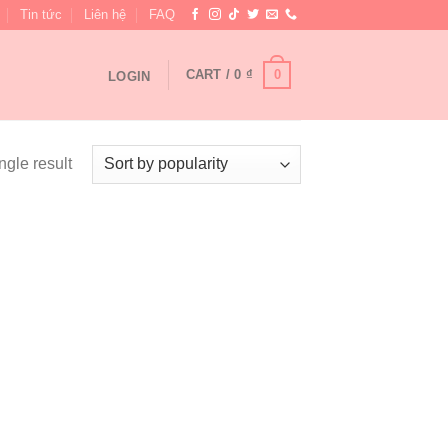
Tin tức
Liên hệ
FAQ
0
CART /
0
₫
LOGIN
ngle result