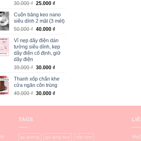
30.000
₫
25.000
₫
Cuộn băng keo nano
siêu dính 2 mặt (3 mét)
50.000
₫
40.000
₫
Vỉ nẹp dây điện dán
tường siêu dính, kẹp
dây điện cố định, giữ
dây điện
39.000
₫
30.000
₫
Thanh xốp chắn khe
cửa ngăn côn trùng
49.000
₫
30.000
₫
TAGS
LI
ẩm
Hướ
ga giường
gia dụng bear
hộp cơm