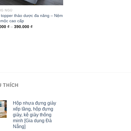
NG NGỦ
topper thảo dược đa năng – Nệm
 mộc cao cấp
.000
₫
–
390.000
₫
U THÍCH
Hộp nhựa đựng giày
xếp tầng, hộp đựng
giày, kệ giày thông
minh [Gia dụng Đà
Nẵng]