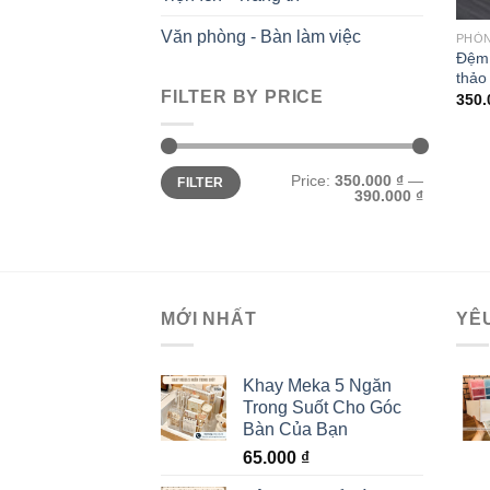
Văn phòng - Bàn làm việc
PHÒ
Đệm 
thảo
FILTER BY PRICE
350
Min
Max
Price:
350.000 ₫
—
FILTER
price
price
390.000 ₫
MỚI NHẤT
YÊ
Khay Meka 5 Ngăn
Trong Suốt Cho Góc
Bàn Của Bạn
65.000
₫