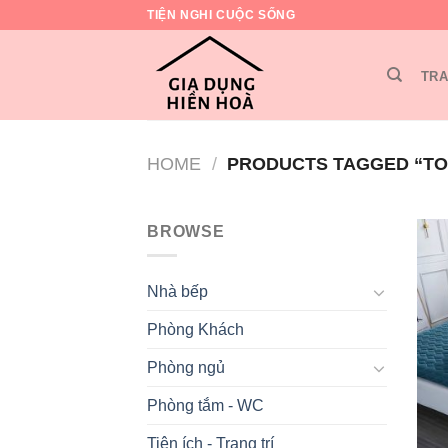
Skip
TIỆN NGHI CUỘC SỐNG
to
content
TRA
HOME
/
PRODUCTS TAGGED “TO
BROWSE
Nhà bếp
Phòng Khách
Phòng ngủ
Phòng tắm - WC
Tiện ích - Trang trí