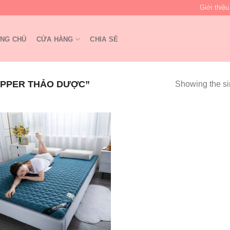
Giới thiệu
NG CHỦ
CỬA HÀNG
CHIA SẺ
PPER THẢO DƯỢC”
Showing the si
Add to
wishlist