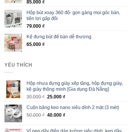
85.000
₫
Hộp bút xoay 360 độ- gọn gàng mọi góc bàn,
tiện lợi gấp đôi
79.000
₫
Kệ đựng bút để bàn dễ thương
65.000
₫
YÊU THÍCH
Hộp nhựa đựng giày xếp tầng, hộp đựng giày,
kệ giày thông minh [Gia dụng Đà Nẵng]
30.000
₫
25.000
₫
Cuộn băng keo nano siêu dính 2 mặt (3 mét)
50.000
₫
40.000
₫
Vỉ nẹp dây điện dán tường siêu dính, kẹp dây