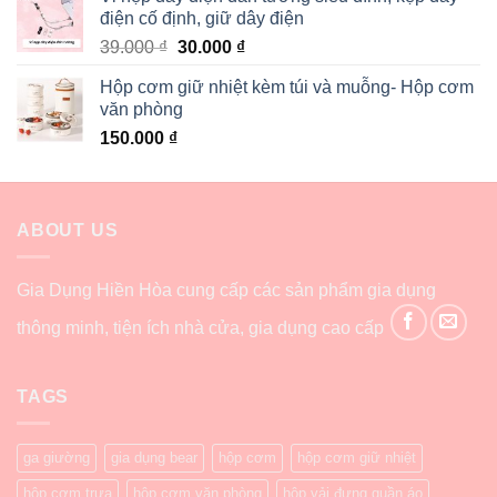
điện cố định, giữ dây điện
39.000
₫
30.000
₫
Hộp cơm giữ nhiệt kèm túi và muỗng- Hộp cơm
văn phòng
150.000
₫
ABOUT US
Gia Dụng Hiền Hòa cung cấp các sản phẩm gia dụng
thông minh, tiện ích nhà cửa, gia dụng cao cấp
TAGS
ga giường
gia dụng bear
hộp cơm
hộp cơm giữ nhiệt
hộp cơm trưa
hộp cơm văn phòng
hộp vải đựng quần áo