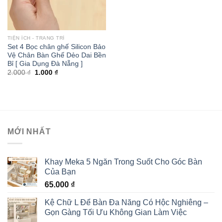
TIỆN ÍCH - TRANG TRÍ
Set 4 Bọc chân ghế Silicon Bảo
Vệ Chân Bàn Ghế Dẻo Dai Bền
Bỉ [ Gia Dụng Đà Nẵng ]
2.000
₫
1.000
₫
MỚI NHẤT
Khay Meka 5 Ngăn Trong Suốt Cho Góc Bàn
Của Bạn
65.000
₫
Kệ Chữ L Để Bàn Đa Năng Có Hộc Nghiêng –
Gọn Gàng Tối Ưu Không Gian Làm Việc