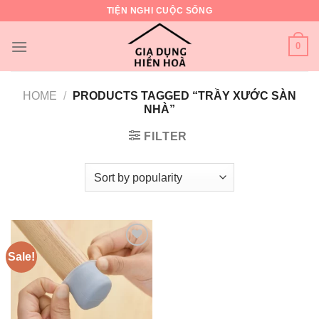
Skip
TIỆN NGHI CUỘC SỐNG
to
content
0
HOME
/
PRODUCTS TAGGED “TRẦY XƯỚC SÀN
NHÀ”
FILTER
Sale!
Add to
wishlist