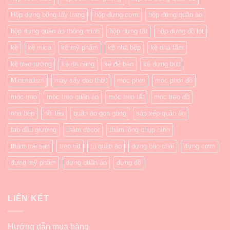
Hộp đựng bông tẩy trang
hộp đựng cơm
hộp đựng quần áo
hộp đựng quần áo thông minh
hộp đựng tất
hộp đựng đồ lót
kệ
kệ mica
kệ mỹ phẩm
kệ nhà bếp
kệ nhà tắm
kệ treo tường
kệ đa năng
kệ để bàn
kệ đựng bút
Minimalism
máy sấy dao thớt
móc phơi
móc phơi đồ
móc treo
móc treo quần áo
móc treo tất
móc treo đồ
nhà bếp
nồi lẩu
quần áo gọn gàng
sắp xếp quần áo
tab đầu giường
thảm decor
thảm lông chụp hình
thảm trải sàn
treo tất
tủ quần áo
đựng bàn chải
đựng cơm
đựng mỹ phẩm
đựng quần áo
đựng đồ
LIÊN KẾT
Hướng dẫn mua hàng