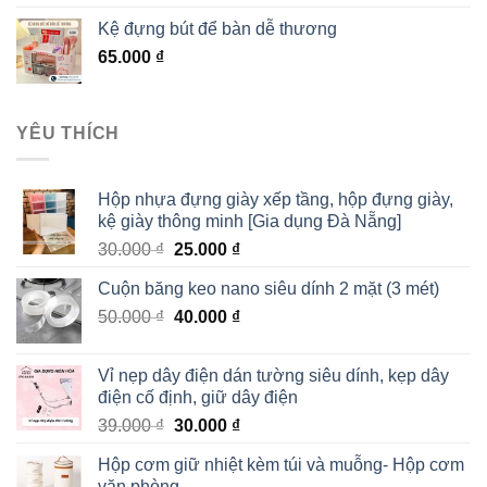
Kệ đựng bút để bàn dễ thương
65.000
₫
YÊU THÍCH
Hộp nhựa đựng giày xếp tầng, hộp đựng giày,
kệ giày thông minh [Gia dụng Đà Nẵng]
30.000
₫
25.000
₫
Cuộn băng keo nano siêu dính 2 mặt (3 mét)
50.000
₫
40.000
₫
Vỉ nẹp dây điện dán tường siêu dính, kẹp dây
điện cố định, giữ dây điện
39.000
₫
30.000
₫
Hộp cơm giữ nhiệt kèm túi và muỗng- Hộp cơm
văn phòng