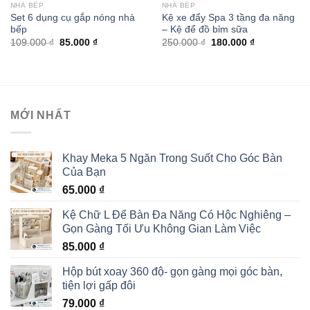
NHÀ BẾP
NHÀ BẾP
Set 6 dụng cụ gắp nóng nhà
Kệ xe đẩy Spa 3 tầng đa năng
bếp
– Kệ để đồ bỉm sữa
109.000
₫
85.000
₫
250.000
₫
180.000
₫
MỚI NHẤT
Khay Meka 5 Ngăn Trong Suốt Cho Góc Bàn
Của Bạn
65.000
₫
Kệ Chữ L Để Bàn Đa Năng Có Hộc Nghiêng –
Gọn Gàng Tối Ưu Không Gian Làm Việc
85.000
₫
Hộp bút xoay 360 độ- gọn gàng mọi góc bàn,
tiện lợi gấp đôi
79.000
₫