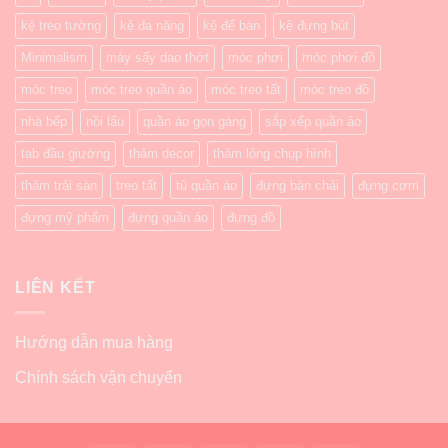
kệ treo tường
kệ đa năng
kệ để bàn
kệ đựng bút
Minimalism
máy sấy dao thớt
móc phơi
móc phơi đồ
móc treo
móc treo quần áo
móc treo tất
móc treo đồ
nhà bếp
nồi lẩu
quần áo gọn gàng
sắp xếp quần áo
tab đầu giường
thảm decor
thảm lông chụp hình
thảm trải sàn
treo tất
tủ quần áo
đựng bàn chải
đựng cơm
đựng mỹ phẩm
đựng quần áo
đựng đồ
LIÊN KẾT
Hướng dẫn mua hàng
Chính sách vận chuyển