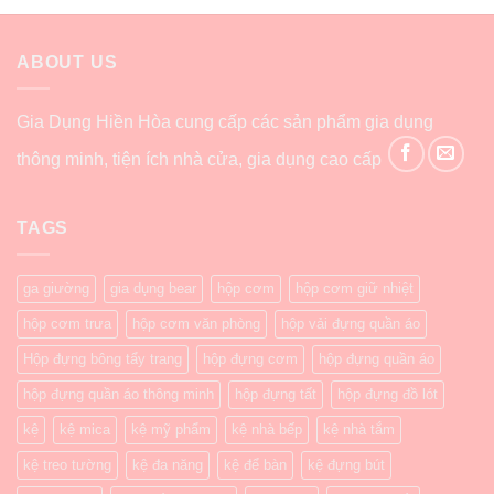
ABOUT US
Gia Dụng Hiền Hòa cung cấp các sản phẩm gia dụng
thông minh, tiện ích nhà cửa, gia dụng cao cấp
TAGS
ga giường
gia dụng bear
hộp cơm
hộp cơm giữ nhiệt
hộp cơm trưa
hộp cơm văn phòng
hộp vải đựng quần áo
Hộp đựng bông tẩy trang
hộp đựng cơm
hộp đựng quần áo
hộp đựng quần áo thông minh
hộp đựng tất
hộp đựng đồ lót
kệ
kệ mica
kệ mỹ phẩm
kệ nhà bếp
kệ nhà tắm
kệ treo tường
kệ đa năng
kệ để bàn
kệ đựng bút