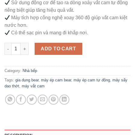
Sử dụng động cơ để tạo ra dòng xoáy vắt cam tự động
riêng biệt giúp tăng hiệu quả vắt.
Máy tích hợp công nghệ xoay 360 độ giúp vắt cam kiệt
nước hơn.
Có thể sạc pin và mang đi khắp nơi.
Máy vắt cam, ép trái cây Bear ZZJ-F45A5 quantity
ADD TO CART
Category:
Nhà bếp
Tags:
gia dụng bear
,
máy ép cam bear
,
máy ép cam tự động
,
máy sấy
dao thớt
,
máy vắt cam