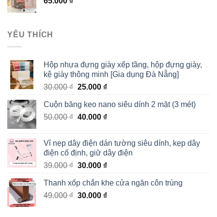
65.000
₫
YÊU THÍCH
Hộp nhựa đựng giày xếp tầng, hộp đựng giày,
kệ giày thông minh [Gia dụng Đà Nẵng]
30.000
₫
25.000
₫
Cuộn băng keo nano siêu dính 2 mặt (3 mét)
50.000
₫
40.000
₫
Vỉ nẹp dây điện dán tường siêu dính, kẹp dây
điện cố định, giữ dây điện
39.000
₫
30.000
₫
Thanh xốp chắn khe cửa ngăn côn trùng
49.000
₫
30.000
₫