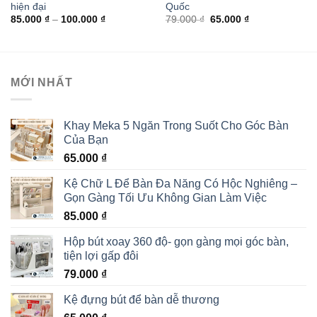
hiện đại
Quốc
85.000
₫
–
100.000
₫
79.000
₫
65.000
₫
MỚI NHẤT
Khay Meka 5 Ngăn Trong Suốt Cho Góc Bàn
Của Bạn
65.000
₫
Kệ Chữ L Để Bàn Đa Năng Có Hộc Nghiêng –
Gọn Gàng Tối Ưu Không Gian Làm Việc
85.000
₫
Hộp bút xoay 360 độ- gọn gàng mọi góc bàn,
tiện lợi gấp đôi
79.000
₫
Kệ đựng bút để bàn dễ thương