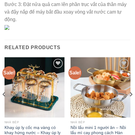
Bước 3: Đặt nửa quả cam lên phần trục vắt của thân máy
và đậy nắp để máy bắt đầu xoay vòng vắt nước cam tự
động.
RELATED PRODUCTS
Sale!
Sale!
Add to
Add to
wishlist
wishlist
NHÀ BẾP
NHÀ BẾP
Khay úp ly cốc mạ vàng có
Nồi lẩu mini 1 người ăn – Nồi
khay hứng nước – Khay úp ly
lẩu mì cay phong cách Hàn