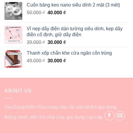
Cuộn băng keo nano siêu dính 2 mặt (3 mét)
50.000
₫
40.000
₫
Vỉ nẹp dây điện dán tường siêu dính, kẹp dây
điện cố định, giữ dây điện
39.000
₫
30.000
₫
Thanh xốp chắn khe cửa ngăn côn trùng
49.000
₫
30.000
₫
ABOUT US
Gia Dụng Hiền Hòa cung cấp các sản phẩm gia dụng
thông minh, tiện ích nhà cửa, gia dụng cao cấp