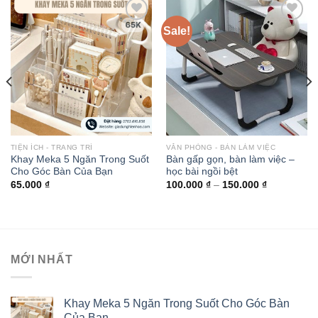
Sale!
Add to
Add to
wishlist
wishlist
TIỆN ÍCH - TRANG TRÍ
VĂN PHÒNG - BÀN LÀM VIỆC
Khay Meka 5 Ngăn Trong Suốt
Bàn gấp gọn, bàn làm việc –
Cho Góc Bàn Của Bạn
học bài ngồi bệt
65.000
₫
100.000
₫
–
150.000
₫
MỚI NHẤT
Khay Meka 5 Ngăn Trong Suốt Cho Góc Bàn
Của Bạn