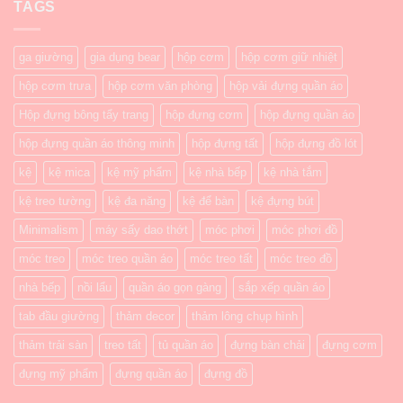
TAGS
ga giường
gia dụng bear
hộp cơm
hộp cơm giữ nhiệt
hộp cơm trưa
hộp cơm văn phòng
hộp vải đựng quần áo
Hộp đựng bông tẩy trang
hộp đựng cơm
hộp đựng quần áo
hộp đựng quần áo thông minh
hộp đựng tất
hộp đựng đồ lót
kệ
kệ mica
kệ mỹ phẩm
kệ nhà bếp
kệ nhà tắm
kệ treo tường
kệ đa năng
kệ để bàn
kệ đựng bút
Minimalism
máy sấy dao thớt
móc phơi
móc phơi đồ
móc treo
móc treo quần áo
móc treo tất
móc treo đồ
nhà bếp
nồi lẩu
quần áo gọn gàng
sắp xếp quần áo
tab đầu giường
thảm decor
thảm lông chụp hình
thảm trải sàn
treo tất
tủ quần áo
đựng bàn chải
đựng cơm
đựng mỹ phẩm
đựng quần áo
đựng đồ