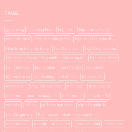
TAGS
ga giường
gia dụng bear
hộp cơm
hộp cơm giữ nhiệt
hộp cơm trưa
hộp cơm văn phòng
hộp vải đựng quần áo
Hộp đựng bông tẩy trang
hộp đựng cơm
hộp đựng quần áo
hộp đựng quần áo thông minh
hộp đựng tất
hộp đựng đồ lót
kệ
kệ mica
kệ mỹ phẩm
kệ nhà bếp
kệ nhà tắm
kệ treo tường
kệ đa năng
kệ để bàn
kệ đựng bút
Minimalism
máy sấy dao thớt
móc phơi
móc phơi đồ
móc treo
móc treo quần áo
móc treo tất
móc treo đồ
nhà bếp
nồi lẩu
quần áo gọn gàng
sắp xếp quần áo
tab đầu giường
thảm decor
thảm lông chụp hình
thảm trải sàn
treo tất
tủ quần áo
đựng bàn chải
đựng cơm