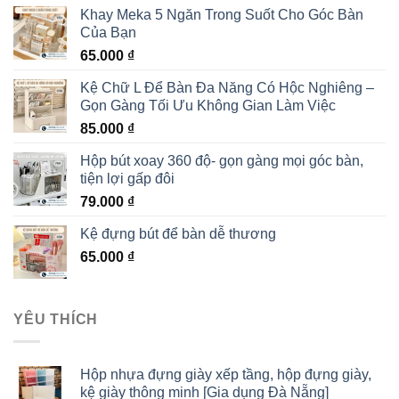
Khay Meka 5 Ngăn Trong Suốt Cho Góc Bàn
Của Bạn
65.000
₫
Kệ Chữ L Để Bàn Đa Năng Có Hộc Nghiêng –
Gọn Gàng Tối Ưu Không Gian Làm Việc
85.000
₫
Hộp bút xoay 360 độ- gọn gàng mọi góc bàn,
tiện lợi gấp đôi
79.000
₫
Kệ đựng bút để bàn dễ thương
65.000
₫
YÊU THÍCH
Hộp nhựa đựng giày xếp tầng, hộp đựng giày,
kệ giày thông minh [Gia dụng Đà Nẵng]