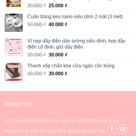
30.000
₫
25.000
₫
Cuộn băng keo nano siêu dính 2 mặt (3 mét)
50.000
₫
40.000
₫
Vỉ nẹp dây điện dán tường siêu dính, kẹp dây
điện cố định, giữ dây điện
39.000
₫
30.000
₫
Thanh xốp chắn khe cửa ngăn côn trùng
49.000
₫
30.000
₫
ABOUT US
Gia Dụng Hiền Hòa cung cấp các sản phẩm gia dụng
thông minh, tiện ích nhà cửa, gia dụng cao cấp