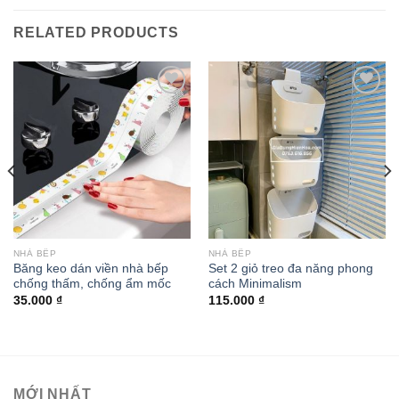
RELATED PRODUCTS
Add to
Add to
wishlist
wishlist
NHÀ BẾP
NHÀ BẾP
Băng keo dán viền nhà bếp
Set 2 giỏ treo đa năng phong
chống thấm, chống ẩm mốc
cách Minimalism
35.000
₫
115.000
₫
MỚI NHẤT