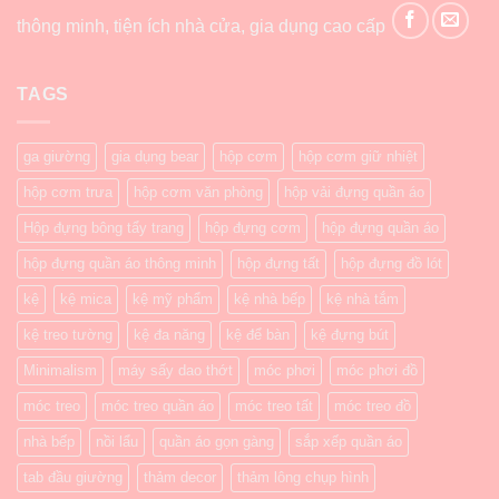
thông minh, tiện ích nhà cửa, gia dụng cao cấp
TAGS
ga giường
gia dụng bear
hộp cơm
hộp cơm giữ nhiệt
hộp cơm trưa
hộp cơm văn phòng
hộp vải đựng quần áo
Hộp đựng bông tẩy trang
hộp đựng cơm
hộp đựng quần áo
hộp đựng quần áo thông minh
hộp đựng tất
hộp đựng đồ lót
kệ
kệ mica
kệ mỹ phẩm
kệ nhà bếp
kệ nhà tắm
kệ treo tường
kệ đa năng
kệ để bàn
kệ đựng bút
Minimalism
máy sấy dao thớt
móc phơi
móc phơi đồ
móc treo
móc treo quần áo
móc treo tất
móc treo đồ
nhà bếp
nồi lẩu
quần áo gọn gàng
sắp xếp quần áo
tab đầu giường
thảm decor
thảm lông chụp hình