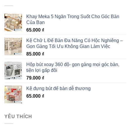
Khay Meka 5 Ngăn Trong Suốt Cho Góc Bàn
Của Bạn
65.000
₫
Kệ Chữ L Để Bàn Đa Năng Có Hộc Nghiêng –
Gọn Gàng Tối Ưu Không Gian Làm Việc
85.000
₫
Hộp bút xoay 360 độ- gọn gàng mọi góc bàn,
tiện lợi gấp đôi
79.000
₫
Kệ đựng bút để bàn dễ thương
65.000
₫
YÊU THÍCH