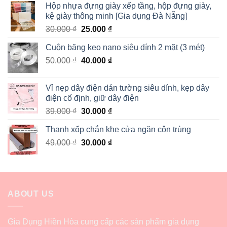
Hộp nhựa đựng giày xếp tầng, hộp đựng giày,
kệ giày thông minh [Gia dụng Đà Nẵng]
30.000
₫
25.000
₫
Cuộn băng keo nano siêu dính 2 mặt (3 mét)
50.000
₫
40.000
₫
Vỉ nẹp dây điện dán tường siêu dính, kẹp dây
điện cố định, giữ dây điện
39.000
₫
30.000
₫
Thanh xốp chắn khe cửa ngăn côn trùng
49.000
₫
30.000
₫
ABOUT US
Gia Dụng Hiền Hòa cung cấp các sản phẩm gia dụng