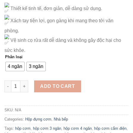
Thiết kế tinh tế, đơn giản, dễ dàng sử dụng.
Xách tay tiện lợi, gọn gàng khi mang theo tới văn
phòng.
Vệ sinh cọ rửa rất dễ dàng và không gây độc hại cho
sức khỏe.
Phân loại
4 ngăn
3 ngăn
Hộp cơm cắm điện hâm nóng thức ăn quantity
ADD TO CART
SKU:
N/A
Categories:
Hộp đựng cơm
,
Nhà bếp
Tags:
hộp cơm
,
hộp cơm 3 ngăn
,
hộp cơm 4 ngăn
,
hộp cơm cắm điện
,