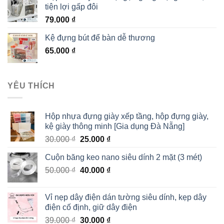
tiện lợi gấp đôi
79.000
₫
Kệ đựng bút để bàn dễ thương
65.000
₫
YÊU THÍCH
Hộp nhựa đựng giày xếp tầng, hộp đựng giày,
kệ giày thông minh [Gia dụng Đà Nẵng]
30.000
₫
25.000
₫
Cuộn băng keo nano siêu dính 2 mặt (3 mét)
50.000
₫
40.000
₫
Vỉ nẹp dây điện dán tường siêu dính, kẹp dây
điện cố định, giữ dây điện
39.000
₫
30.000
₫