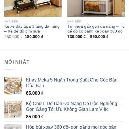
NHÀ BẾP
NHÀ BẾP
Kệ xe đẩy Spa 3 tầng đa năng
Tủ nhựa gấp gọn đa năng – Tủ
– Kệ để đồ bỉm sữa
để đồ có bánh xe xoay 360 độ
250.000
₫
180.000
₫
730.000
₫
–
990.000
₫
MỚI NHẤT
Khay Meka 5 Ngăn Trong Suốt Cho Góc Bàn
Của Bạn
65.000
₫
Kệ Chữ L Để Bàn Đa Năng Có Hộc Nghiêng –
Gọn Gàng Tối Ưu Không Gian Làm Việc
85.000
₫
Hộp bút xoay 360 độ- gọn gàng mọi góc bàn,