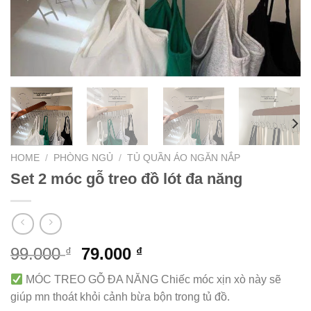
HOME
/
PHÒNG NGỦ
/
TỦ QUẦN ÁO NGĂN NẮP
Set 2 móc gỗ treo đồ lót đa năng
99.000
79.000
₫
₫
MÓC TREO GỖ ĐA NĂNG Chiếc móc xịn xò này sẽ
giúp mn thoát khỏi cảnh bừa bộn trong tủ đồ.