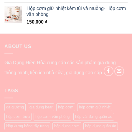
Hộp cơm giữ nhiệt kèm túi và muỗng- Hộp cơm
văn phòng
150.000
₫
ABOUT US
Gia Dụng Hiền Hòa cung cấp các sản phẩm gia dụng
thông minh, tiện ích nhà cửa, gia dụng cao cấp
TAGS
ga giường
gia dụng bear
hộp cơm
hộp cơm giữ nhiệt
hộp cơm trưa
hộp cơm văn phòng
hộp vải đựng quần áo
Hộp đựng bông tẩy trang
hộp đựng cơm
hộp đựng quần áo