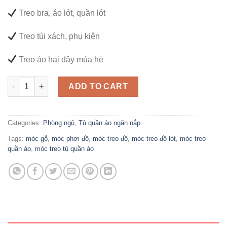
Treo bra, áo lót, quần lót
Treo túi xách, phụ kiện
Treo áo hai dây mùa hè
Set 2 móc gỗ treo đồ lót đa năng quantity
ADD TO CART
Categories:
Phòng ngủ
,
Tủ quần áo ngăn nắp
Tags:
móc gỗ
,
móc phơi đồ
,
móc treo đồ
,
móc treo đồ lót
,
móc treo
quần áo
,
móc treo tủ quần áo