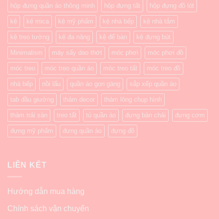
hộp đựng quần áo thông minh
hộp đựng tất
hộp đựng đồ lót
kệ
kệ mica
kệ mỹ phẩm
kệ nhà bếp
kệ nhà tắm
kệ treo tường
kệ đa năng
kệ để bàn
kệ đựng bút
Minimalism
máy sấy dao thớt
móc phơi
móc phơi đồ
móc treo
móc treo quần áo
móc treo tất
móc treo đồ
nhà bếp
nồi lẩu
quần áo gọn gàng
sắp xếp quần áo
tab đầu giường
thảm decor
thảm lông chụp hình
thảm trải sàn
treo tất
tủ quần áo
đựng bàn chải
đựng cơm
đựng mỹ phẩm
đựng quần áo
đựng đồ
LIÊN KẾT
Hướng dẫn mua hàng
Chính sách vận chuyển