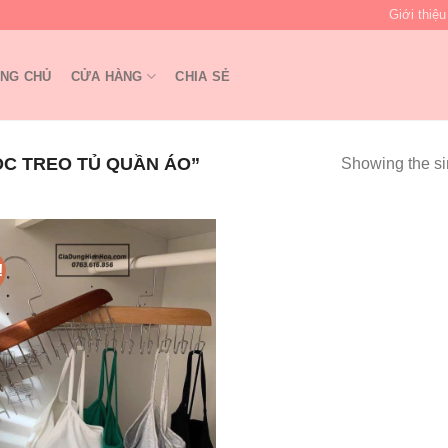
Giới thiệu
NG CHỦ
CỬA HÀNG
CHIA SẺ
C TREO TỦ QUẦN ÁO”
Showing the si
!
Add to
wishlist