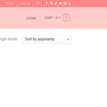
Tin tức
Liên hệ
FAQ
0
CART /
0
₫
LOGIN
ngle result