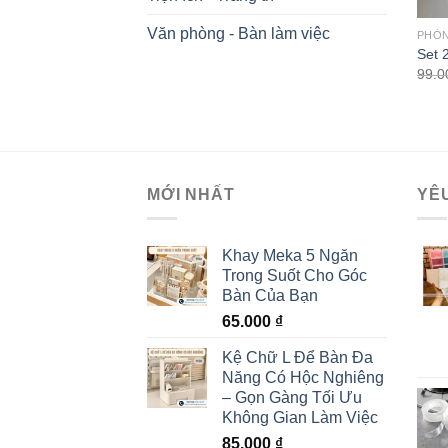
Văn phòng - Bàn làm việc
PHÒ
Set 
99.
MỚI NHẤT
YÊ
Khay Meka 5 Ngăn
Trong Suốt Cho Góc
Bàn Của Bạn
65.000
₫
Kệ Chữ L Để Bàn Đa
Năng Có Hộc Nghiêng
– Gọn Gàng Tối Ưu
Không Gian Làm Việc
85.000
₫