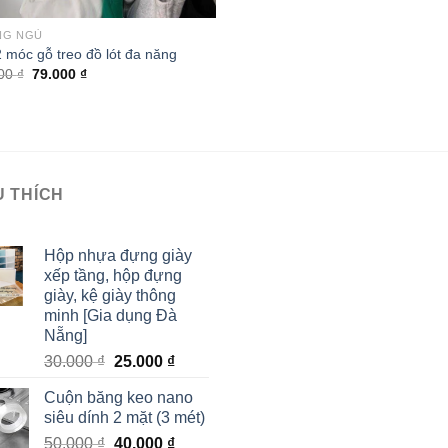
NG NGỦ
2 móc gỗ treo đồ lót đa năng
000
₫
79.000
₫
U THÍCH
Hộp nhựa đựng giày
xếp tầng, hộp đựng
giày, kệ giày thông
minh [Gia dụng Đà
Nẵng]
30.000
₫
25.000
₫
Cuộn băng keo nano
siêu dính 2 mặt (3 mét)
50.000
₫
40.000
₫