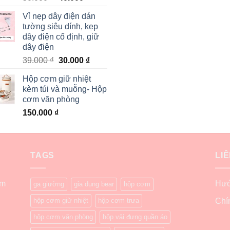
Vỉ nẹp dây điện dán
tường siêu dính, kẹp
dây điện cố định, giữ
dây điện
39.000
₫
30.000
₫
Hộp cơm giữ nhiệt
kèm túi và muỗng- Hộp
cơm văn phòng
150.000
₫
TAGS
LI
ẩm
Hướ
ga giường
gia dụng bear
hộp cơm
hộp cơm giữ nhiệt
hộp cơm trưa
Chí
hộp cơm văn phòng
hộp vải đựng quần áo