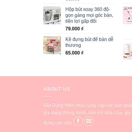
Hộp bút xoay 360 độ-
gọn gàng mọi góc bàn,
tiện lợi gấp đôi
79.000
₫
Kệ đựng bút để bàn dễ
thương
65.000
₫
ABOUT US
Gia Dụng Hiền Hòa cung cấp các sản ph
gia dụng thông minh, tiện ích nhà cửa, gia
dụng cao cấp