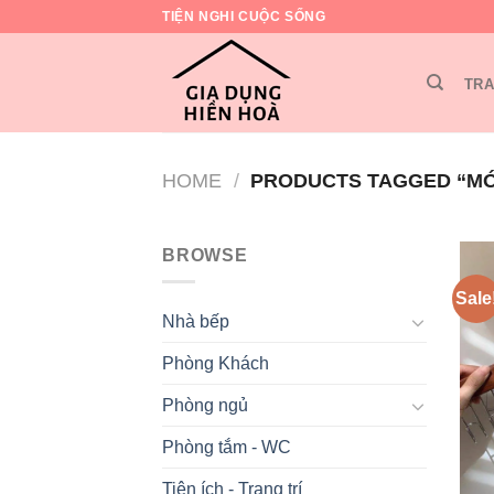
Skip
TIỆN NGHI CUỘC SỐNG
to
content
TRA
HOME
/
PRODUCTS TAGGED “MÓ
BROWSE
Sale
Nhà bếp
Phòng Khách
Phòng ngủ
Phòng tắm - WC
Tiện ích - Trang trí