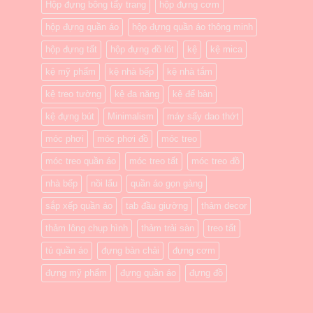
Hộp đựng bông tẩy trang
hộp đựng cơm
hộp đựng quần áo
hộp đựng quần áo thông minh
hộp đựng tất
hộp đựng đồ lót
kệ
kệ mica
kệ mỹ phẩm
kệ nhà bếp
kệ nhà tắm
kệ treo tường
kệ đa năng
kệ để bàn
kệ đựng bút
Minimalism
máy sấy dao thớt
móc phơi
móc phơi đồ
móc treo
móc treo quần áo
móc treo tất
móc treo đồ
nhà bếp
nồi lẩu
quần áo gọn gàng
sắp xếp quần áo
tab đầu giường
thảm decor
thảm lông chụp hình
thảm trải sàn
treo tất
tủ quần áo
đựng bàn chải
đựng cơm
đựng mỹ phẩm
đựng quần áo
đựng đồ