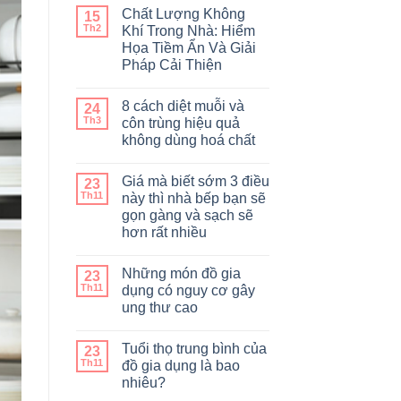
Chất Lượng Không
15
Th2
Khí Trong Nhà: Hiểm
Họa Tiềm Ẩn Và Giải
Pháp Cải Thiện
8 cách diệt muỗi và
24
Th3
côn trùng hiệu quả
không dùng hoá chất
Giá mà biết sớm 3 điều
23
Th11
này thì nhà bếp bạn sẽ
gọn gàng và sạch sẽ
hơn rất nhiều
Những món đồ gia
23
Th11
dụng có nguy cơ gây
ung thư cao
Tuổi thọ trung bình của
23
Th11
đồ gia dụng là bao
nhiêu?