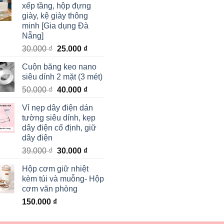
xếp tầng, hộp đựng
giày, kệ giày thông
minh [Gia dụng Đà
Nẵng]
30.000
₫
25.000
₫
Cuộn băng keo nano
siêu dính 2 mặt (3 mét)
50.000
₫
40.000
₫
Vỉ nẹp dây điện dán
tường siêu dính, kẹp
dây điện cố định, giữ
dây điện
39.000
₫
30.000
₫
Hộp cơm giữ nhiệt
kèm túi và muỗng- Hộp
cơm văn phòng
150.000
₫