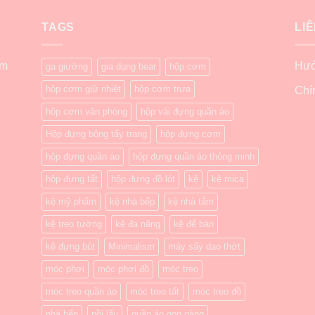
TAGS
LI
ẩm
Hướ
ga giường
gia dụng bear
hộp cơm
hộp cơm giữ nhiệt
hộp cơm trưa
Chí
hộp cơm văn phòng
hộp vải đựng quần áo
Hộp đựng bông tẩy trang
hộp đựng cơm
hộp đựng quần áo
hộp đựng quần áo thông minh
hộp đựng tất
hộp đựng đồ lót
kệ
kệ mica
kệ mỹ phẩm
kệ nhà bếp
kệ nhà tắm
kệ treo tường
kệ đa năng
kệ để bàn
kệ đựng bút
Minimalism
máy sấy dao thớt
móc phơi
móc phơi đồ
móc treo
móc treo quần áo
móc treo tất
móc treo đồ
nhà bếp
nồi lẩu
quần áo gọn gàng