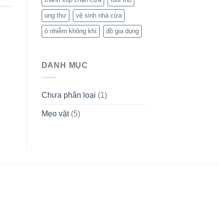
ung thư
vệ sinh nhà cửa
ô nhiễm không khí
đồ gia dụng
DANH MỤC
Chưa phân loại
(1)
Mẹo vặt
(5)