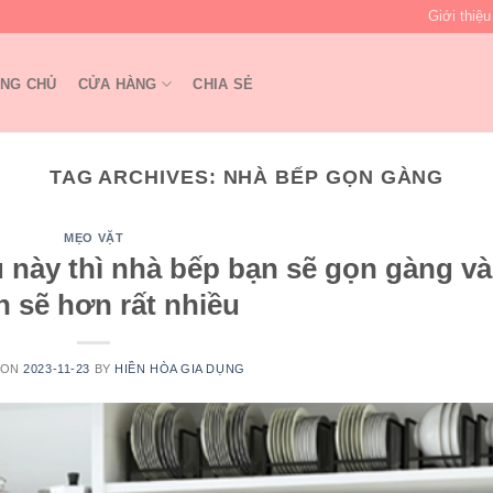
Giới thiệu
NG CHỦ
CỬA HÀNG
CHIA SẺ
TAG ARCHIVES:
NHÀ BẾP GỌN GÀNG
MẸO VẶT
u này thì nhà bếp bạn sẽ gọn gàng và
h sẽ hơn rất nhiều
 ON
2023-11-23
BY
HIỀN HÒA GIA DỤNG