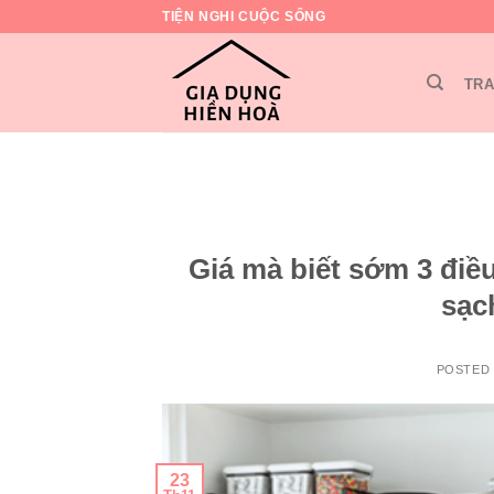
Skip
TIỆN NGHI CUỘC SỐNG
to
content
TRA
Giá mà biết sớm 3 điề
sạc
POSTED
23