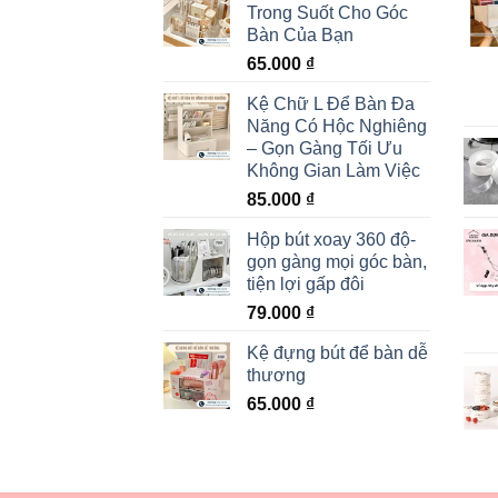
Trong Suốt Cho Góc
Bàn Của Bạn
65.000
₫
Kệ Chữ L Để Bàn Đa
Năng Có Hộc Nghiêng
– Gọn Gàng Tối Ưu
Không Gian Làm Việc
85.000
₫
Hộp bút xoay 360 độ-
gọn gàng mọi góc bàn,
tiện lợi gấp đôi
79.000
₫
Kệ đựng bút để bàn dễ
thương
65.000
₫