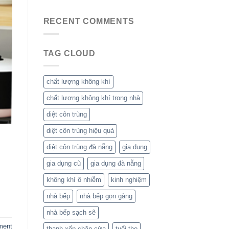
RECENT COMMENTS
TAG CLOUD
chất lượng không khí
chất lượng không khí trong nhà
diệt côn trùng
diệt côn trùng hiệu quả
diệt côn trùng đà nẵng
gia dụng
gia dụng cũ
gia dụng đà nẵng
không khí ô nhiễm
kinh nghiệm
nhà bếp
nhà bếp gọn gàng
nhà bếp sạch sẽ
ment
thanh xốp chặn cửa
tuổi thọ