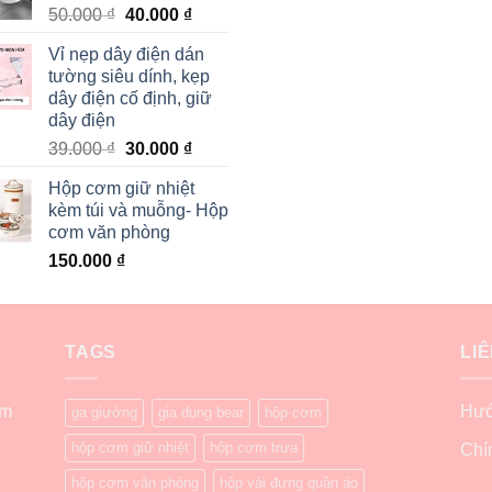
50.000
₫
40.000
₫
Vỉ nẹp dây điện dán
tường siêu dính, kẹp
dây điện cố định, giữ
dây điện
39.000
₫
30.000
₫
Hộp cơm giữ nhiệt
kèm túi và muỗng- Hộp
cơm văn phòng
150.000
₫
TAGS
LI
ẩm
Hướ
ga giường
gia dụng bear
hộp cơm
hộp cơm giữ nhiệt
hộp cơm trưa
Chí
hộp cơm văn phòng
hộp vải đựng quần áo