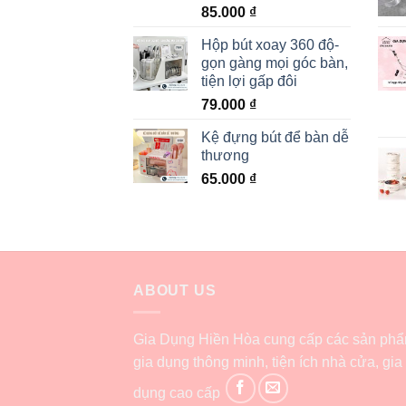
85.000
₫
Hộp bút xoay 360 độ-
gọn gàng mọi góc bàn,
tiện lợi gấp đôi
79.000
₫
Kệ đựng bút để bàn dễ
thương
65.000
₫
ABOUT US
Gia Dụng Hiền Hòa cung cấp các sản ph
gia dụng thông minh, tiện ích nhà cửa, gia
dụng cao cấp