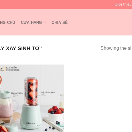
Giới thiệu
NG CHỦ
CỬA HÀNG
CHIA SẺ
 XAY SINH TỐ”
Showing the si
!
Add to
wishlist