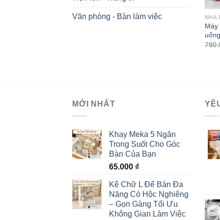
Văn phòng - Bàn làm việc
NHÀ 
Máy 
uống
790
MỚI NHẤT
YÊ
Khay Meka 5 Ngăn
Trong Suốt Cho Góc
Bàn Của Bạn
65.000
₫
Kệ Chữ L Để Bàn Đa
Năng Có Hộc Nghiêng
– Gọn Gàng Tối Ưu
Không Gian Làm Việc