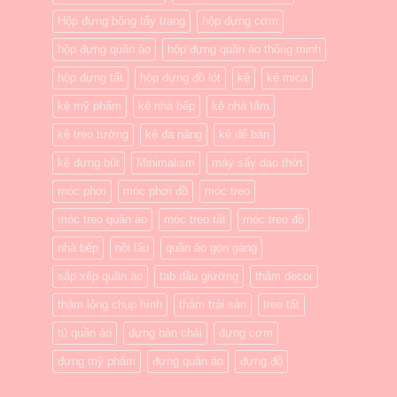
Hộp đựng bông tẩy trang
hộp đựng cơm
hộp đựng quần áo
hộp đựng quần áo thông minh
hộp đựng tất
hộp đựng đồ lót
kệ
kệ mica
kệ mỹ phẩm
kệ nhà bếp
kệ nhà tắm
kệ treo tường
kệ đa năng
kệ để bàn
kệ đựng bút
Minimalism
máy sấy dao thớt
móc phơi
móc phơi đồ
móc treo
móc treo quần áo
móc treo tất
móc treo đồ
nhà bếp
nồi lẩu
quần áo gọn gàng
sắp xếp quần áo
tab đầu giường
thảm decor
thảm lông chụp hình
thảm trải sàn
treo tất
tủ quần áo
đựng bàn chải
đựng cơm
đựng mỹ phẩm
đựng quần áo
đựng đồ