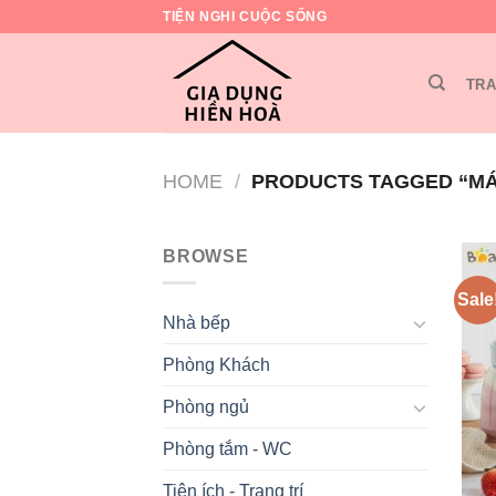
Skip
TIỆN NGHI CUỘC SỐNG
to
content
TRA
HOME
/
PRODUCTS TAGGED “MÁY
BROWSE
Sale
Nhà bếp
Phòng Khách
Phòng ngủ
Phòng tắm - WC
Tiện ích - Trang trí