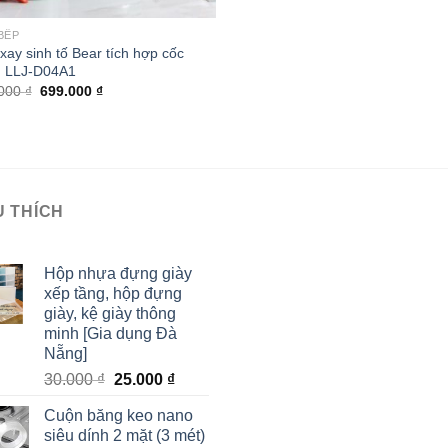
BẾP
xay sinh tố Bear tích hợp cốc
 LLJ-D04A1
.000
₫
699.000
₫
U THÍCH
Hộp nhựa đựng giày
xếp tầng, hộp đựng
giày, kệ giày thông
minh [Gia dụng Đà
Nẵng]
30.000
₫
25.000
₫
Cuộn băng keo nano
siêu dính 2 mặt (3 mét)